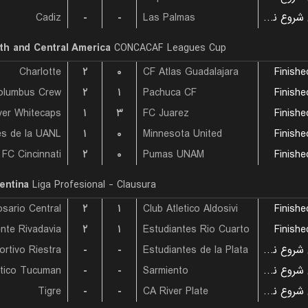
Cadiz
-
-
Las Palmas
بازی شروع نشده است
th and Central America
CONCACAF Leagues Cup
Charlotte
۲
۰
CF Atlas Guadalajara
Finishe
olumbus Crew
۲
۱
Pachuca CF
Finishe
er Whitecaps
۱
۳
FC Juarez
Finishe
es de la UANL
۱
۰
Minnesota United
Finishe
FC Cincinnati
۲
۰
Pumas UNAM
Finishe
entina
Liga Profesional - Clausura
sario Central
۲
۱
Club Atletico Aldosivi
Finishe
۲
۱
Estudiantes Rio Cuarto
Finishe
ortivo Riestra
-
-
Estudiantes de la Plata
بازی شروع نشده است
etico Tucuman
-
-
Sarmiento
بازی شروع نشده است
Tigre
-
-
CA River Plate
بازی شروع نشده است