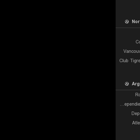
Nor
C
Vancouv
Club Tigr
Arg
Ro
Independiente Rivadavia
Dep
Atl