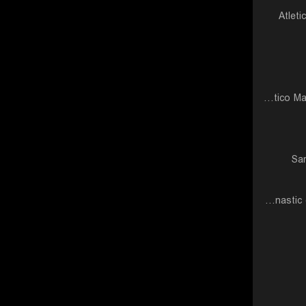
Atlet
Atletico Mancha Real CF
Sa
Gimnastic de Tarragona