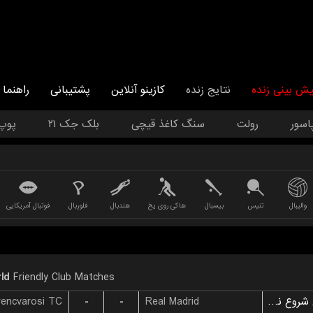
یش بینی زنده
نتایج زنده
کازینو آنلاین
پشتیبانی
راهنما
اسور
رولت
سنگ کاغذ قیچی
بلک جک ۲۱
پوپ
والیبال
تنیس
بیسبال
هاکی روی یخ
هندبال
فلوربال
فوتبال آمریکایی
ld
Friendly Club Matches
rencvarosi TC
-
-
Real Madrid
بازی شروع نشده است