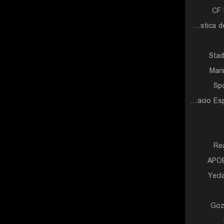
CF 
Gimnastica de Torrelavega
Stad
Mar
Spo
Fundacio Esportiva Grama
Rea
APOE
Yecl
Goz