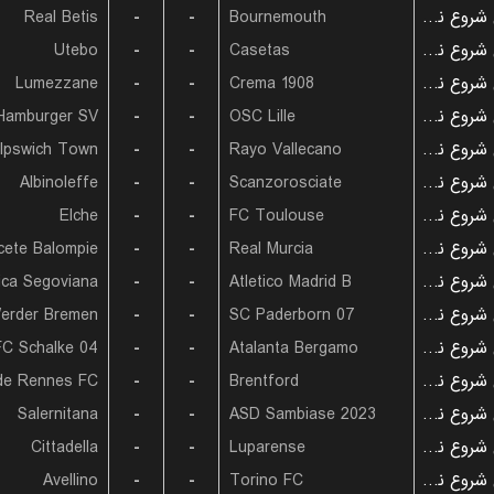
Real Betis
-
-
Bournemouth
بازی شروع نشده است
Utebo
-
-
Casetas
بازی شروع نشده است
Lumezzane
-
-
Crema 1908
بازی شروع نشده است
Hamburger SV
-
-
OSC Lille
بازی شروع نشده است
Ipswich Town
-
-
Rayo Vallecano
بازی شروع نشده است
Albinoleffe
-
-
Scanzorosciate
بازی شروع نشده است
Elche
-
-
FC Toulouse
بازی شروع نشده است
cete Balompie
-
-
Real Murcia
بازی شروع نشده است
ica Segoviana
-
-
Atletico Madrid B
بازی شروع نشده است
erder Bremen
-
-
SC Paderborn 07
بازی شروع نشده است
FC Schalke 04
-
-
Atalanta Bergamo
بازی شروع نشده است
de Rennes FC
-
-
Brentford
بازی شروع نشده است
Salernitana
-
-
ASD Sambiase 2023
بازی شروع نشده است
Cittadella
-
-
Luparense
بازی شروع نشده است
Avellino
-
-
Torino FC
بازی شروع نشده است