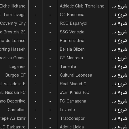
Elche Ilicitano
-
-
Athletic Club Torrellano
بازی شروع نشده است
-
-
CD Basconia
بازی شروع نشده است
Coventry City
-
-
RCD Espanyol
بازی شروع نشده است
e Brestois 29
-
-
SSC Venezia
بازی شروع نشده است
ino de Luanco
-
-
Ponferradina
بازی شروع نشده است
rting Hasselt
-
-
Belisia Bilzen
بازی شروع نشده است
-
-
CE Manresa
بازی شروع نشده است
Leganes
-
-
Tenerife
بازی شروع نشده است
Burgos CF
-
-
Cultural Leonesa
بازی شروع نشده است
l Valladolid B
-
-
Real Madrid C
بازی شروع نشده است
L Nicosia FC
-
-
A.E. Kifisia F.C.
بازی شروع نشده است
ano Deportivo
-
-
FC Cartagena
بازی شروع نشده است
Castellon
-
-
Levante
بازی شروع نشده است
tepe AS Izmir
-
-
Trabzonspor
بازی شروع نشده است
UD Barbastro
-
-
Atletic Lleida
بازی شروع نشده است