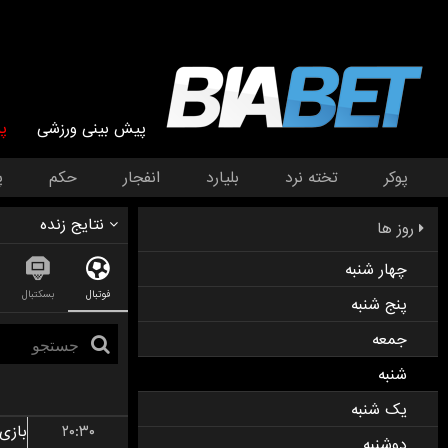
پیش بینی ورزشی
پ
پوکر
تخته نرد
بلیارد
انفجار
حکم
پ
نتایج زنده
روز ها
چهار شنبه
فوتبال
بسکتبال
پنج شنبه
جمعه
شنبه
یک شنبه
۲۰:۳۰
دوشنبه