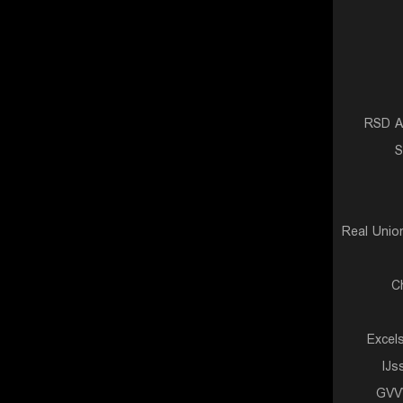
RSD A
S
Real Unio
C
Excel
IJs
GVV