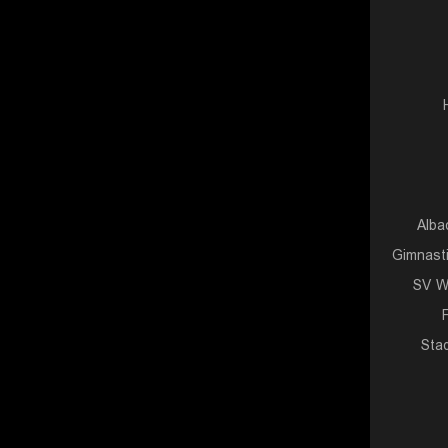
Alba
Gimnast
SV W
Sta