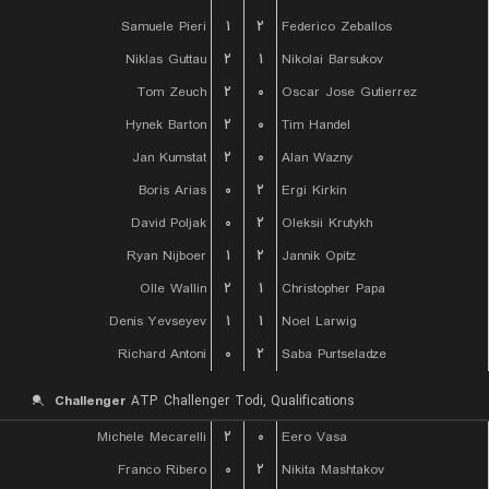
Samuele Pieri
۱
۲
Federico Zeballos
Niklas Guttau
۲
۱
Nikolai Barsukov
Tom Zeuch
۲
۰
Oscar Jose Gutierrez
Hynek Barton
۲
۰
Tim Handel
Jan Kumstat
۲
۰
Alan Wazny
Boris Arias
۰
۲
Ergi Kirkin
David Poljak
۰
۲
Oleksii Krutykh
Ryan Nijboer
۱
۲
Jannik Opitz
Olle Wallin
۲
۱
Christopher Papa
Denis Yevseyev
۱
۱
Noel Larwig
Richard Antoni
۰
۲
Saba Purtseladze
Challenger
ATP Challenger Todi, Qualifications
Michele Mecarelli
۲
۰
Eero Vasa
Franco Ribero
۰
۲
Nikita Mashtakov