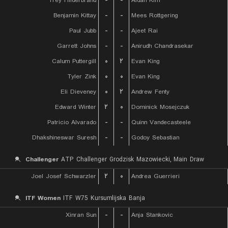
Trey Hilderbrand
-
-
Aidan Kim
Benjamin Kittay
-
-
Mees Rottgering
Paul Jubb
-
-
Ajeet Rai
Garrett Johns
-
-
Anirudh Chandrasekar
Calum Puttergill
۰
۲
Evan King
Tyler Zink
۰
۰
Evan King
Eli Dieveney
۰
۲
Andrew Fenty
Edward Winter
۲
۰
Dominick Mosejczuk
Patricio Alvarado
-
-
Quinn Vandecasteele
Dhakshineswar Suresh
-
-
Godoy Sebastian
Challenger
ATP Challenger Grodzisk Mazowiecki, Main Draw
Joel Josef Schwarzler
۲
۰
Andrea Guerrieri
ITF Women
ITF W75 Kursumlijska Banja
Xinran Sun
-
-
Anja Stankovic