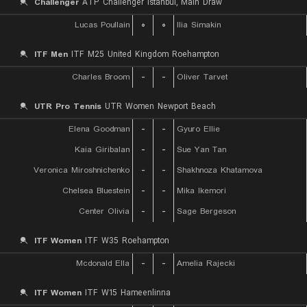
Challenger
ATP Challenger Istanbul, Main Draw
Lucas Poullain
۰
۰
Ilia Simakin
ITF Men
ITF M25 United Kingdom Roehampton
Charles Broom
-
-
Oliver Tarvet
UTR Pro Tennis
UTR Women Newport Beach
Elena Goodman
-
-
Gyuro Ellie
Kaia Giribalan
-
-
Sue Yan Tan
Veronica Miroshnichenko
-
-
Shakhnoza Khatamova
Chelsea Bluestein
-
-
Mika Ikemori
Center Olivia
-
-
Sage Bergeson
ITF Women
ITF W35 Roehampton
Mcdonald Ella
-
-
Amelia Rajecki
ITF Women
ITF W15 Hameenlinna