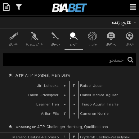
نتایج زنده
فوتبال
بسکتبال
والیبال
تنیس
بیسبال
هاکی روی یخ
هندبال
ATP
ATP Montreal, Main Draw
Jiri Lehecka
۰
۲
Rafael Jodar
Tallon Griekspoor
۰
۰
Daniel Merida Aguilar
Learner Tien
-
-
Thiago Agustin Tirante
Arthur Fils
۲
۰
Cameron Norrie
Challenger
ATP Challenger Hamburg, Qualifications
Mariano Dedura-Palomero
۱
۲
Fryderyk Lechno-Wasiutynski