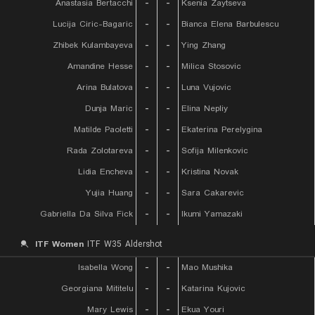
Anastasia Bertacchi
-
-
Ksenia Zaytseva
Lucija Ciric-Bagaric
-
-
Bianca Elena Barbulescu
Zhibek Kulambayeva
-
-
Ying Zhang
Amandine Hesse
-
-
Milica Stosovic
Arina Bulatova
-
-
Luna Vujovic
Dunja Maric
-
-
Elina Nepliy
Matilde Paoletti
-
-
Ekaterina Perelygina
Rada Zolotareva
-
-
Sofija Milenkovic
Lidia Encheva
-
-
Kristina Novak
Yujia Huang
-
-
Sara Cakarevic
Gabriella Da Silva Fick
-
-
Ikumi Yamazaki
ITF Women
ITF W35 Aldershot
Isabella Wong
-
-
Mao Mushika
Georgiana Mititelu
-
-
Katarina Kujovic
Mary Lewis
-
-
Ekua Youri