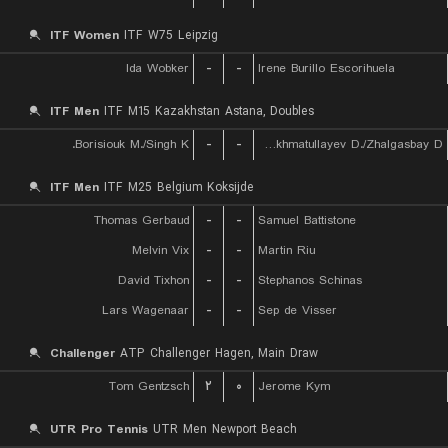
ITF Women
ITF W75 Leipzig
Ida Wobker
-
-
Irene Burillo Escorihuela
ITF Men
ITF M15 Kazakhstan Astana, Doubles
Borisiouk M./Singh K.
-
-
Rakhmatullayev D./Zhalgasbay D.
ITF Men
ITF M25 Belgium Koksijde
Thomas Gerbaud
-
-
Samuel Battistone
Melvin Vix
-
-
Martin Riu
David Tixhon
-
-
Stephanos Schinas
Lars Wagenaar
-
-
Sep de Visser
Challenger
ATP Challenger Hagen, Main Draw
Tom Gentzsch
۲
۰
Jerome Kym
UTR Pro Tennis
UTR Men Newport Beach