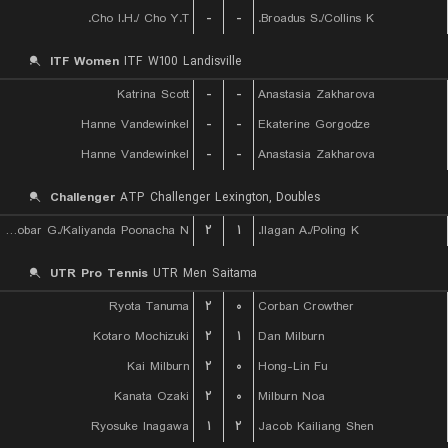
Cho I.H./ Cho Y.T.
-
-
Broadus S./Collins K.
ITF Women
ITF W100 Landisville
Katrina Scott
-
-
Anastasia Zakharova
Hanne Vandewinkel
-
-
Ekaterine Gorgodze
Hanne Vandewinkel
-
-
Anastasia Zakharova
Challenger
ATP Challenger Lexington, Doubles
Escobar G./Kaliyanda Poonacha N.
۲
۱
Ilagan A./Poling K.
UTR Pro Tennis
UTR Men Saitama
Ryota Tanuma
۲
۰
Corban Crowther
Kotaro Mochizuki
۲
۱
Dan Milburn
Kai Milburn
۲
۰
Hong-Lin Fu
Kanata Ozaki
۲
۰
Milburn Noa
Ryosuke Inagawa
۱
۲
Jacob Kailiang Shen