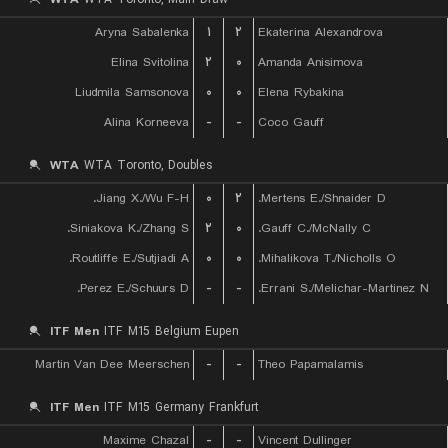
Aryna Sabalenka
۱
۲
Ekaterina Alexandrova
Elina Svitolina
۲
۰
Amanda Anisimova
Liudmila Samsonova
۰
۰
Elena Rybakina
Alina Korneeva
-
-
Coco Gauff
WTA
WTA Toronto, Doubles
Jiang X./Wu F-H.
۰
۲
Mertens E./Shnaider D.
Siniakova K./Zhang S.
۲
۰
Gauff C./McNally C.
Routliffe E./Sutjiadi A.
۰
۰
Mihalikova T./Nicholls O.
Perez E./Schuurs D.
-
-
Errani S./Melichar-Martinez N.
ITF Men
ITF M15 Belgium Eupen
Martin Van Dee Meerschen
-
-
Theo Papamalamis
ITF Men
ITF M15 Germany Frankfurt
Maxime Chazal
-
-
Vincent Dullinger