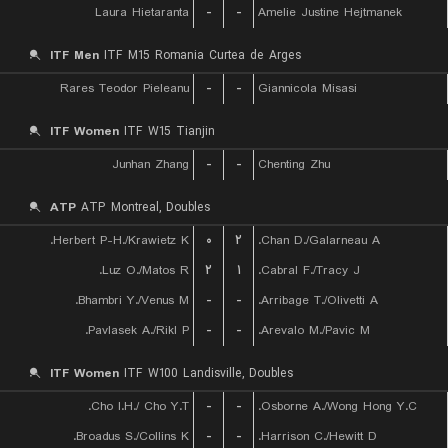
Laura Hietaranta
-
-
Amelie Justine Hejtmanek
ITF Men
ITF M15 Romania Curtea de Arges
Rares Teodor Pieleanu
-
-
Giannicola Misasi
ITF Women
ITF W15 Tianjin
Junhan Zhang
-
-
Chenting Zhu
ATP
ATP Montreal, Doubles
Herbert P-H./Krawietz K.
۰
۲
Chan D./Galarneau A.
Luz O./Matos R.
۲
۱
Cabral F./Tracy J.
Bhambri Y./Venus M.
-
-
Arribage T./Olivetti A.
Pavlasek A./Rikl P.
-
-
Arevalo M./Pavic M.
ITF Women
ITF W100 Landisville, Doubles
Cho I.H./ Cho Y.T.
-
-
Osborne A./Wong Hong Y.C.
Broadus S./Collins K.
-
-
Harrison C./Hewitt D.