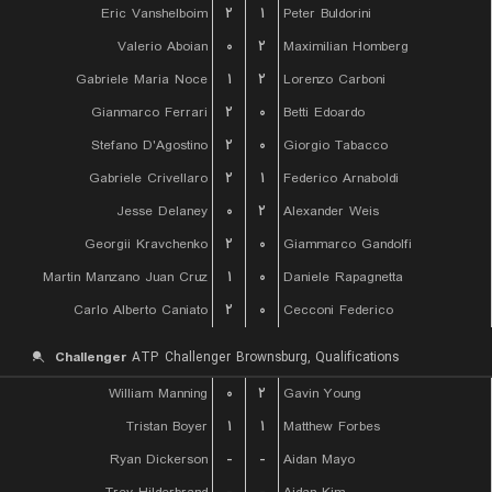
Eric Vanshelboim
۲
۱
Peter Buldorini
Valerio Aboian
۰
۲
Maximilian Homberg
Gabriele Maria Noce
۱
۲
Lorenzo Carboni
Gianmarco Ferrari
۲
۰
Betti Edoardo
Stefano D'Agostino
۲
۰
Giorgio Tabacco
Gabriele Crivellaro
۲
۱
Federico Arnaboldi
Jesse Delaney
۰
۲
Alexander Weis
Georgii Kravchenko
۲
۰
Giammarco Gandolfi
Martin Manzano Juan Cruz
۱
۰
Daniele Rapagnetta
Carlo Alberto Caniato
۲
۰
Cecconi Federico
Challenger
ATP Challenger Brownsburg, Qualifications
William Manning
۰
۲
Gavin Young
Tristan Boyer
۱
۱
Matthew Forbes
Ryan Dickerson
-
-
Aidan Mayo