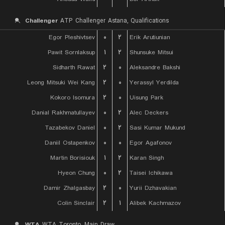
Challenger
ATP Challenger Astana, Qualifications
Egor Pleshivtsev
۰
۲
Erik Arutiunian
Pawit Sornlaksup
۱
۲
Shunsuke Mitsui
Sidharth Rawat
۲
۰
Aleksandre Bakshi
Leong Mitsuki Wei Kang
۲
۰
Yerassyl Yerdilda
Kokoro Isomura
۲
۰
Uisung Park
Danial Rakhmatullayev
۰
۲
Alec Deckers
Tazabekov Daniel
۰
۲
Sasi Kumar Mukund
Daniil Ostapenkov
۰
۰
Egor Agafonov
Martin Borisiouk
۱
۲
Karan Singh
Hyeon Chung
۰
۲
Taisei Ichikawa
Damir Zhalgasbay
۲
۰
Yurii Dzhavakian
Colin Sinclair
۲
۱
Alibek Kachmazov
WTA
WTA Toronto, Main Draw