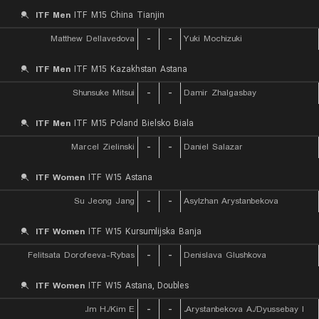
ITF Men
ITF M15 China Tianjin
Matthew Dellavedova
-
-
Yuki Mochizuki
ITF Men
ITF M15 Kazakhstan Astana
Shunsuke Mitsui
-
-
Damir Zhalgasbay
ITF Men
ITF M15 Poland Bielsko Biala
Marcel Zielinski
-
-
Daniel Salazar
ITF Women
ITF W15 Astana
Su Jeong Jang
-
-
Asylzhan Arystanbekova
ITF Women
ITF W15 Kursumlijska Banja
Felitsata Dorofeeva-Rybas
-
-
Denislava Glushkova
ITF Women
ITF W15 Astana, Doubles
Im H./Kim E.
-
-
Arystanbekova A./Dyussebay I.