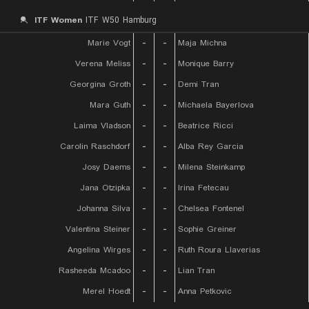
ITF Women
ITF W50 Hamburg
Marie Vogt
-
-
Maja Michna
Verena Meliss
-
-
Monique Barry
Georgina Groth
-
-
Demi Tran
Mara Guth
-
-
Michaela Bayerlova
Laima Vladson
-
-
Beatrice Ricci
Carolin Raschdorf
-
-
Alba Rey Garcia
Josy Daems
-
-
Milena Steinkamp
Jana Otzipka
-
-
Irina Fetecau
Johanna Silva
-
-
Chelsea Fontenel
Valentina Steiner
-
-
Sophie Greiner
Angelina Wirges
-
-
Ruth Roura Llaverias
Rasheeda Mcadoo
-
-
Lian Tran
Merel Hoedt
-
-
Anna Petkovic