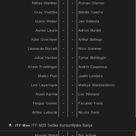
Niklas Waldner
-
-
Roman Glarner
Gray Voelzke
-
-
Batiste Guerra
Quirin Weber
-
-
Jan Sebesta
Aerne Laurin
-
-
Adrien Burdet
Kyle Overmyer
-
-
Arthur Bellegy
Leonardo Borrelli
-
-
Nico Sommer
Julius Hacker
-
-
Tymur Bieldiugin
Erwin Troebinger
-
-
Andrin Casanova
Mateo Fluri
-
-
Justin Lenders
Leo Lagarrigue
-
-
Mateya Stanisavljevic
Noah Karma
-
-
Luc Wieland
Tanguy Genier
-
-
Facundo Yunis
Arthur Laborde
-
-
Nicola Senn
ITF Men
ITF M25 Serbia Kursumlijska Banja
Ahouda Walid
-
-
Bor Artnak