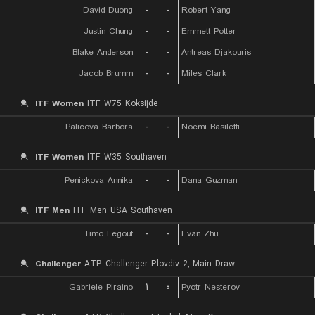
David Duong
-
-
Robert Yang
Justin Chung
-
-
Emmett Potter
Blake Anderson
-
-
Antreas Djakouris
Jacob Brumm
-
-
Miles Clark
ITF Women
ITF W75 Koksijde
Palicova Barbora
-
-
Noemi Basiletti
ITF Women
ITF W35 Southaven
Penickova Annika
-
-
Dana Guzman
ITF Men
ITF Men USA Southaven
Timo Legout
-
-
Evan Zhu
Challenger
ATP Challenger Plovdiv 2, Main Draw
Gabriele Piraino
۱
۰
Pyotr Nesterov