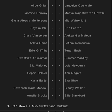
Alice Gillan
-
-
Jaquelyn Ogunwale
Jasmine Conway
-
-
Maaya Rajeshwaran Revathi
Giulia Alessia Monteleone
-
-
Mia Wainwright
Sayaka Ishii
-
-
Erin Pearce
Clara Vlasselaer
-
-
Aleksandra Mateva
Ankita Raina
-
-
Leticia Romanova
Edie Griffiths
-
-
Tegan Bush
Swasthika Arunkumar
-
-
Summer Yardley
Eliz Maloney
-
-
Lois Newberry
Sophie Bekker
-
-
Anri Nagata
Karla Bartel
-
-
Eva Shaw
Savannah Dada Mascoll
-
-
Brandy Walker
Amelie Brooks
-
-
Ellie Blackford
ITF Men
ITF M25 Switzerland Muttenz