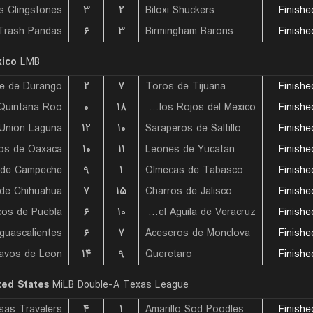
s Clingstones
۳
۲
Biloxi Shuckers
Finishe
۶
۳
Birmingham Barons
Finishe
ico
LMB
te de Durango
۲
۷
Toros de Tijuana
Finishe
۰
۱۸
Diablos Rojos del Mexico
Finishe
۱۲
۱۰
Saraperos de Saltillo
Finishe
os de Oaxaca
۱۰
۱۱
Leones de Yucatan
Finishe
s de Campeche
۹
۱
Olmecas de Tabasco
Finishe
de Chihuahua
۷
۱۵
Charros de Jalisco
Finishe
cos de Puebla
۶
۱۰
Rojos del Aguila de Veracruz
Finishe
۶
۷
Aceseros de Monclova
Finishe
avos de Leon
۱۴
۹
Queretaro
Finishe
ted States
MiLB Double-A Texas League
sas Travelers
۴
۱
Amarillo Sod Poodles
Finishe