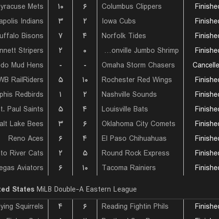
yracuse Mets
۱۰
۶
Columbus Clippers
Finishe
apolis Indians
۳
۲
Iowa Cubs
Finishe
uffalo Bisons
۷
۴
Norfolk Tides
Finishe
nnett Stripers
۲
۰
Jacksonville Jumbo Shrimp
Finishe
edo Mud Hens
-
-
Omaha Storm Chasers
Cancell
WB RailRiders
۵
۱۰
Rochester Red Wings
Finishe
his Redbirds
۱
۲
Nashville Sounds
Finishe
t. Paul Saints
۵
۴
Louisville Bats
Finishe
alt Lake Bees
۳
۶
Oklahoma City Comets
Finishe
Reno Aces
۶
۴
El Paso Chihuahuas
Finishe
to River Cats
۲
۵
Round Rock Express
Finishe
egas Aviators
۶
۱۰
Tacoma Rainiers
Finishe
ted States
MiLB Double-A Eastern League
۴
۶
Reading Fightin Phils
Finishe