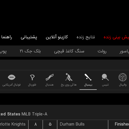
یش بینی زنده
نتایج زنده
کازینو آنلاین
پشتیبانی
راهنما
اسور
رولت
سنگ کاغذ قیچی
بلک جک ۲۱
پوپ
والیبال
تنیس
بیسبال
هاکی روی یخ
هندبال
فلوربال
فوتبال آمریکایی
ted States
MiLB Triple-A
rlotte Knights
۸
۵
Durham Bulls
Finishe