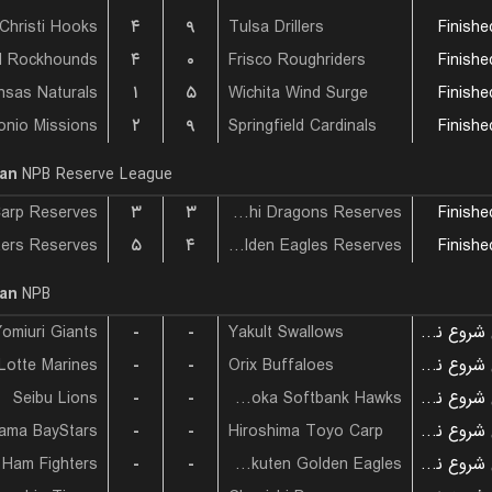
Christi Hooks
۴
۹
Tulsa Drillers
Finishe
d Rockhounds
۴
۰
Frisco Roughriders
Finishe
۱
۵
Wichita Wind Surge
Finishe
onio Missions
۲
۹
Springfield Cardinals
Finishe
an
NPB Reserve League
۳
۳
Chunichi Dragons Reserves
Finishe
۵
۴
Tohoku Rakuten Golden Eagles Reserves
Finishe
an
NPB
omiuri Giants
-
-
Yakult Swallows
بازی شروع نشده است
Lotte Marines
-
-
Orix Buffaloes
بازی شروع نشده است
Seibu Lions
-
-
Fukuoka Softbank Hawks
بازی شروع نشده است
ama BayStars
-
-
Hiroshima Toyo Carp
بازی شروع نشده است
-
-
Tohoku Rakuten Golden Eagles
بازی شروع نشده است