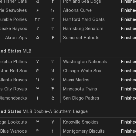
۵
۲
Portland Sea Dogs
Finishe
rie Seawolves
۶
۱۰
Altoona Curve
Finishe
۲۳
۳
Hartford Yard Goats
Finishe
peake Baysox
۲
۳
Harrisburg Senators
Finishe
Akron Zips
۵
۶
Somerset Patriots
Finishe
ted States
MLB
elphia Phillies
۷
۳
Washington Nationals
Finishe
ston Red Sox
۱۲
۱۱
Chicago White Sox
Finishe
tlanta Braves
۱۱
۳
Miami Marlins
Finishe
s City Royals
۳
۴
Minnesota Twins
Finishe
Diamondbacks
۱
۵
San Diego Padres
Finishe
ted States
MiLB Double-A Southern League
oga Lookouts
۳
۷
Knoxville Smokies
Finishe
۴
۱
Montgomery Biscuits
Finishe