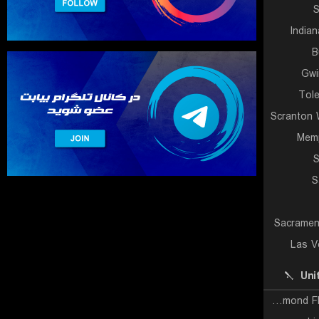
S
Indian
B
Gwi
Tol
Scranton 
Memp
S
S
Sacramen
Las V
Uni
Richmond Flying Squirrels