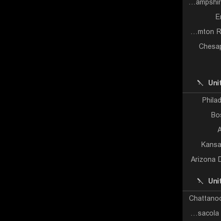
New Hampshire Fisher Cats
E
Binghamton Rumble Ponies
Chesa
Uni
Philad
Bo
A
Kansa
Arizona 
Uni
Chattano
Pensacola Blue Wahoos