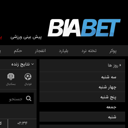
پیش بینی ورزشی
پ
پوکر
تخته نرد
بلیارد
انفجار
حکم
پ
نتایج زنده
روز ها
سه شنبه
فوتبال
بسکتبال
چهار شنبه
پنج شنبه
جمعه
شنبه
d
۰۲:۳۴