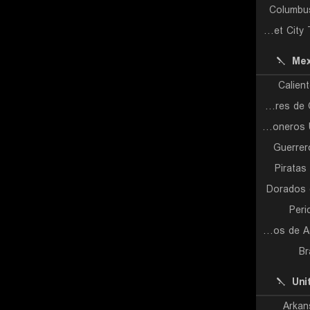
Columbu
Rocket City Trash Pandas
Mex
Calien
Tigres de Quintana Roo
Algodoneros Union Laguna
Guerrer
Pirata
Dorados 
Peri
Rieleros de Aguascalientes
Br
Uni
Arkan