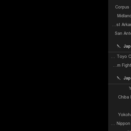
Corpus 
Midlan
Northwest Arkansas Naturals
San Ant
Jap
Hiroshima Toyo Carp Reserves
Nipponham Fighters Reserves
Jap
Y
Chiba 
Yokoh
Hokkaido Nippon Ham Fighters