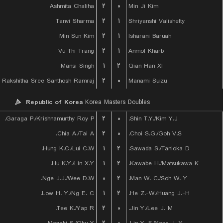
Ashmita Chaliha
۲
۰
Min Ji Kim
Tanvi Sharma
۲
۱
Shriyanshi Valishetty
Min Sun Kim
۲
۱
Isharani Baruah
Vu Thi Trang
۲
۱
Anmol Kharb
Mansi Singh
۱
۲
Qian Han XI
Rakshitha Sree Santhosh Ramraj
۲
۰
Manami Suizu
Republic of Korea
Korea Masters Doubles
Garaga P./Krishnamurthy Roy P.
۲
۰
Shin T.Y./Kim Y.J.
Chia A./Tai A.
۲
۰
Choi S.G./Goh V.S.
Hung K.C./Lui C.W.
۱
۲
Sawada S./Tanioka D.
Hu K.Y./Lin X.Y.
۱
۲
Kawabe H./Matsukawa K.
Nge J.J./Wee D.W.
۰
۲
Man W. C./Soh W. Y.
Low H. Y./Ng E. C.
۱
۲
He Z.-W./Huang J.-H.
Tee K./Yap R.
۲
۰
Jin Y./Lee J. M.