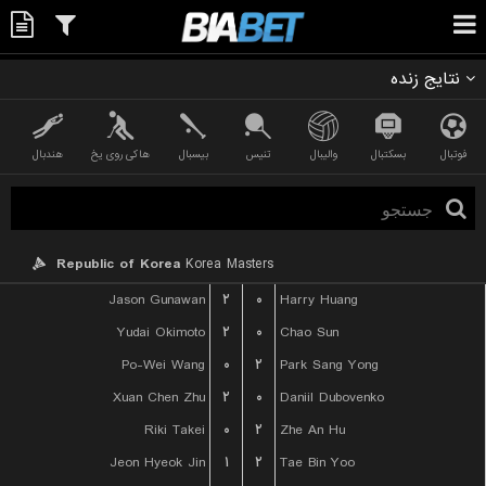
نتایج زنده
فوتبال
بسکتبال
والیبال
تنیس
بیسبال
هاکی روی یخ
هندبال
Republic of Korea
Korea Masters
Jason Gunawan
۲
۰
Harry Huang
Yudai Okimoto
۲
۰
Chao Sun
Po-Wei Wang
۰
۲
Park Sang Yong
Xuan Chen Zhu
۲
۰
Daniil Dubovenko
Riki Takei
۰
۲
Zhe An Hu
Jeon Hyeok Jin
۱
۲
Tae Bin Yoo