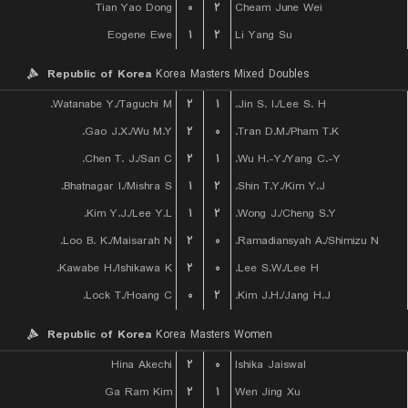
Tian Yao Dong
۰
۲
Cheam June Wei
Eogene Ewe
۱
۲
Li Yang Su
Republic of Korea
Korea Masters Mixed Doubles
Watanabe Y./Taguchi M.
۲
۱
Jin S. I./Lee S. H.
Gao J.X./Wu M.Y.
۲
۰
Tran D.M./Pham T.K.
Chen T. J./San C.
۲
۱
Wu H.-Y./Yang C.-Y.
Bhatnagar I./Mishra S.
۱
۲
Shin T.Y./Kim Y.J.
Kim Y.J./Lee Y.L.
۱
۲
Wong J./Cheng S.Y.
Loo B. K./Maisarah N.
۲
۰
Ramadiansyah A./Shimizu N.
Kawabe H./Ishikawa K.
۲
۰
Lee S.W./Lee H.
Lock T./Hoang C.
۰
۲
Kim J.H./Jang H.J.
Republic of Korea
Korea Masters Women
Hina Akechi
۲
۰
Ishika Jaiswal
Ga Ram Kim
۲
۱
Wen Jing Xu