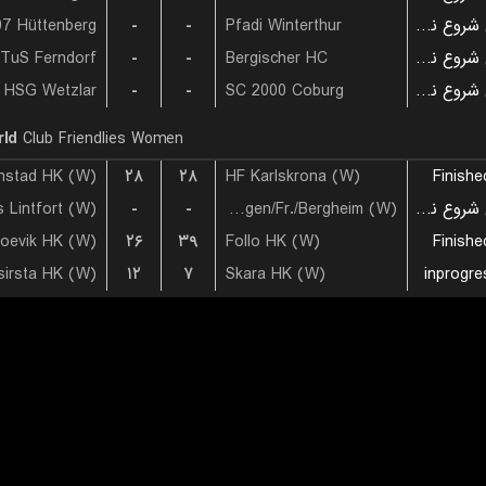
07 Hüttenberg
-
-
Pfadi Winterthur
بازی شروع نشده است
TuS Ferndorf
-
-
Bergischer HC
بازی شروع نشده است
HSG Wetzlar
-
-
SC 2000 Coburg
بازی شروع نشده است
ld
Club Friendlies Women
anstad HK (W)
۲۸
۲۸
HF Karlskrona (W)
Finishe
 Lintfort (W)
-
-
HSG Bad Wildungen/Fr./Bergheim (W)
بازی شروع نشده است
joevik HK (W)
۲۶
۳۹
Follo HK (W)
Finishe
sirsta HK (W)
۱۲
۷
Skara HK (W)
inprogre