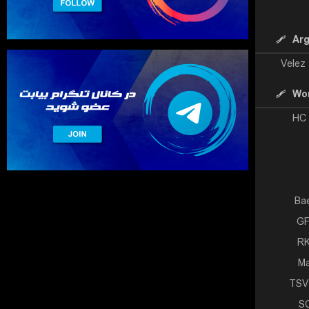
Arg
Velez
Wor
HC 
Ba
GF
RK
M
TSV
SC