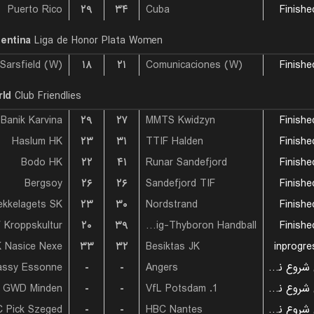
Puerto Rico
۲۹
۳۴
Cuba
Finishe
entina
Liga de Honor Plata Women
 Sarsfield (W)
۱۸
۲۱
Comunicaciones (W)
Finishe
ld
Club Friendlies
Banik Karvina
۲۹
۲۷
MMTS Kwidzyn
Finishe
Haslum HK
۲۳
۳۱
TTIF Halden
Finishe
Bodo HK
۲۲
۴۱
Runar Sandefjord
Finishe
Bergsoy
۲۶
۲۶
Sandefjord TIF
Finishe
ekkelagets SK
۲۳
۳۰
Nordstrand
Finishe
 Kroppskultur
۲۰
۳۹
Lemvig-Thyboron Handball
Finishe
 Nasice Nexe
۳۳
۳۲
Besiktas JK
inprogre
assy Essonne
-
-
Angers
بازی شروع نشده است
 GWD Minden
-
-
1. VfL Potsdam
بازی شروع نشده است
 Pick Szeged
-
-
HBC Nantes
بازی شروع نشده است