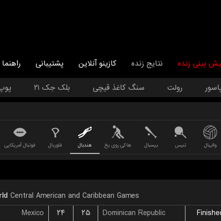
یش بینی زنده
نتایج زنده
کازینو آنلاین
پشتیبانی
راهنما
اسور
رولت
سنگ کاغذ قیچی
بلک جک ۲۱
پوپ
والیبال
تنیس
بیسبال
هاکی روی یخ
هندبال
فلوربال
فوتبال آمریکایی
ld
Central American and Caribbean Games
Mexico
۲۴
۲۵
Dominican Republic
Finishe