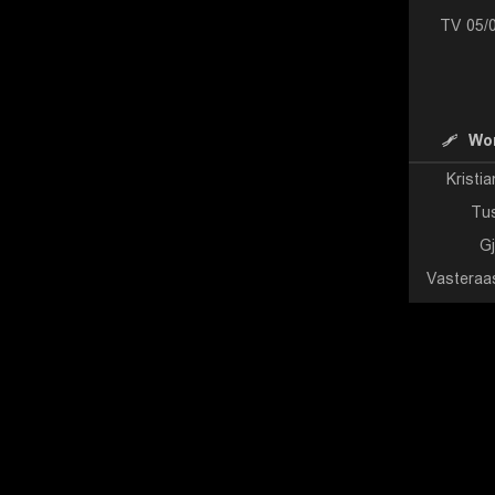
TV 05/
Wor
Kristi
Tus
G
Vasteraa