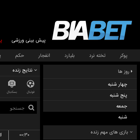
پیش بینی ورزشی
پ
پوکر
تخته نرد
بلیارد
انفجار
حکم
پ
نتایج زنده
روز ها
چهار شنبه
فوتبال
بسکتبال
پنج شنبه
جمعه
شنبه
d
۰۰:۳۰