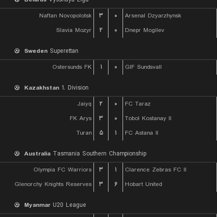
Naftan Novopolotsk
۳
۰
Arsenal Dzyarzhynsk
Slavia Mozyr
۲
۰
Dnepr Mogilev
Sweden
Superettan
Ostersunds FK
۱
۰
GIF Sundsvall
Kazakhstan
1. Division
Jaiyq
۲
۰
FC Taraz
FK Arys
۳
۰
Tobol Kostanay II
Turan
۵
۱
FC Astana II
Australia
Tasmania Southern Championship
Olympia FC Warriors
۳
۱
Clarence Zebras FC II
Glenorchy Knights Reserves
۳
۶
Hobart United
Myanmar
U20 League