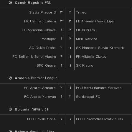
Czech Republic
FNL
Slavia Prague B
۳
۲
Trinec
FK Usti nad Labem
۳
۳
Fk Arsenal Ceska Lipa
FC Vysocina Jihlava
۱
۲
FK Pribram
Prostejov
۱
۲
MFK Karvina
AC Dukla Praha
۲
۰
SK Hanacka Slavia Kromeriz
FC Sellier & Bellot Vlasim
۴
۱
FK Viktoria Zizkov
SFC Opava
۱
۱
SK Kladno
Armenia
Premier League
FC Ararat-Armenia
۲
۱
FC Urartu Banants Yerevan
FC Ararat Yerevan
۱
۲
Sardarapat FC
Bulgaria
Parva Liga
PFC Levski Sofia
۰
۰
PFC Lokomotiv Plovdiv 1936
Belarus
Vysshaya Liga