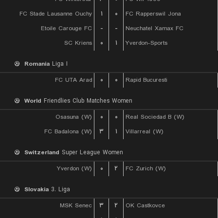
FC Stade Lausanne Ouchy
۱
۰
FC Rapperswil Jona
Etoile Carouge FC
-
-
Neuchatel Xamax FC
SC Kriens
۰
۱
Yverdon-Sports
Romania
Liga I
FC UTA Arad
۰
۰
Rapid Bucuresti
World
Friendlies Club Matches Women
Osasuna (W)
۰
۰
Real Sociedad B (W)
FC Badalona (W)
۳
۱
Villarreal (W)
Switzerland
Super League Women
Yverdon (W)
۰
۲
FC Zurich (W)
Slovakia
3. Liga
MSK Senec
۳
۲
OK Castkovce