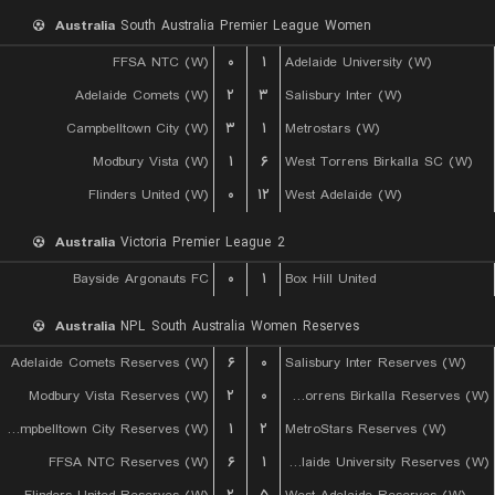
Australia
South Australia Premier League Women
FFSA NTC (W)
۰
۱
Adelaide University (W)
Adelaide Comets (W)
۲
۳
Salisbury Inter (W)
Campbelltown City (W)
۳
۱
Metrostars (W)
Modbury Vista (W)
۱
۶
West Torrens Birkalla SC (W)
Flinders United (W)
۰
۱۲
West Adelaide (W)
Australia
Victoria Premier League 2
Bayside Argonauts FC
۰
۱
Box Hill United
Australia
NPL South Australia Women Reserves
Adelaide Comets Reserves (W)
۶
۰
Salisbury Inter Reserves (W)
Modbury Vista Reserves (W)
۲
۰
West Torrens Birkalla Reserves (W)
Campbelltown City Reserves (W)
۱
۲
MetroStars Reserves (W)
FFSA NTC Reserves (W)
۶
۱
Adelaide University Reserves (W)