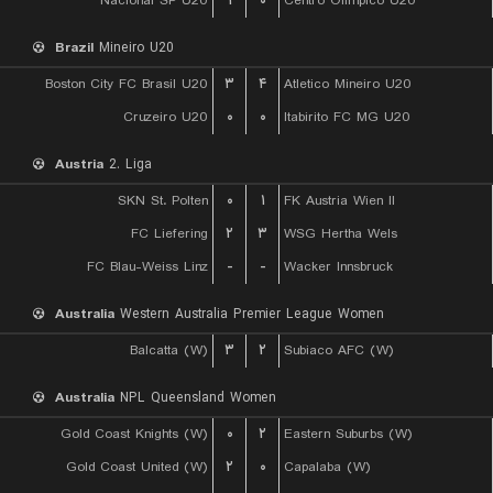
Nacional SP U20
۱
۰
Centro Olimpico U20
Brazil
Mineiro U20
Boston City FC Brasil U20
۳
۴
Atletico Mineiro U20
Cruzeiro U20
۰
۰
Itabirito FC MG U20
Austria
2. Liga
SKN St. Polten
۰
۱
FK Austria Wien II
FC Liefering
۲
۳
WSG Hertha Wels
FC Blau-Weiss Linz
-
-
Wacker Innsbruck
Australia
Western Australia Premier League Women
Balcatta (W)
۳
۲
Subiaco AFC (W)
Australia
NPL Queensland Women
Gold Coast Knights (W)
۰
۲
Eastern Suburbs (W)
Gold Coast United (W)
۲
۰
Capalaba (W)