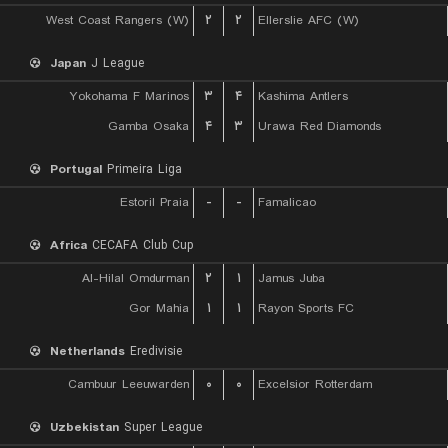
West Coast Rangers (W)
۲
۲
Ellerslie AFC (W)
Japan
J League
Yokohama F Marinos
۳
۴
Kashima Antlers
Gamba Osaka
۴
۳
Urawa Red Diamonds
Portugal
Primeira Liga
Estoril Praia
-
-
Famalicao
Africa
CECAFA Club Cup
Al-Hilal Omdurman
۲
۱
Jamus Juba
Gor Mahia
۱
۱
Rayon Sports FC
Netherlands
Eredivisie
Cambuur Leeuwarden
۰
۰
Excelsior Rotterdam
Uzbekistan
Super League