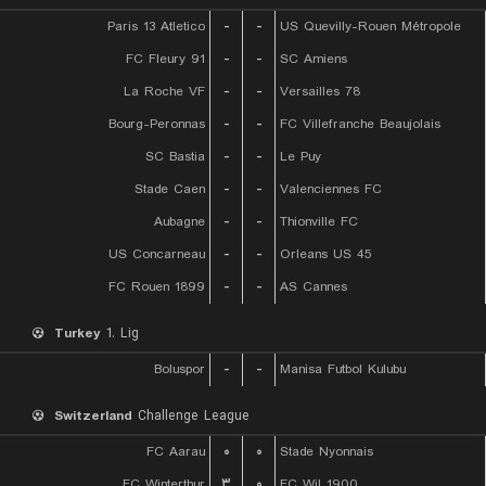
Paris 13 Atletico
-
-
US Quevilly-Rouen Métropole
FC Fleury 91
-
-
SC Amiens
La Roche VF
-
-
Versailles 78
Bourg-Peronnas
-
-
FC Villefranche Beaujolais
SC Bastia
-
-
Le Puy
Stade Caen
-
-
Valenciennes FC
Aubagne
-
-
Thionville FC
US Concarneau
-
-
Orleans US 45
FC Rouen 1899
-
-
AS Cannes
Turkey
1. Lig
Boluspor
-
-
Manisa Futbol Kulubu
Switzerland
Challenge League
FC Aarau
۰
۰
Stade Nyonnais
FC Winterthur
۳
۰
FC Wil 1900