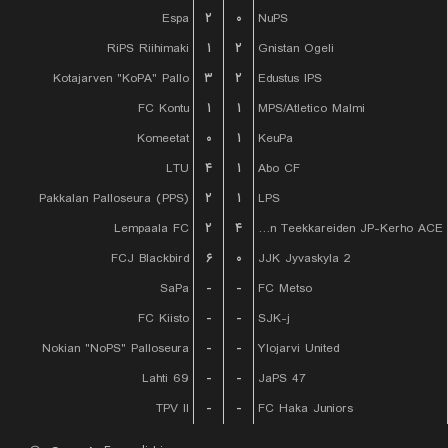
Espa
۲
۰
NuPS
RiPS Riihimaki
۱
۲
Gnistan Ogeli
Kotajarven "KoPA" Pallo
۳
۲
Edustus IPS
FC Kontu
۱
۱
MPS/Atletico Malmi
Komeetat
۰
۱
KeuPa
LTU
۴
۱
Abo CF
Pakkalan Palloseura (PPS)
۲
۱
LPS
Lempaala FC
۲
۴
Tampereen Teekkareiden JP-Kerho ACE
FCJ Blackbird
۶
۰
JJK Jyvaskyla 2
SaPa
-
-
FC Metso
FC Kiisto
-
-
SJK-j
Nokian "NoPS" Palloseura
-
-
Ylojarvi United
Lahti 69
-
-
JaPS 47
TPV II
-
-
FC Haka Juniors