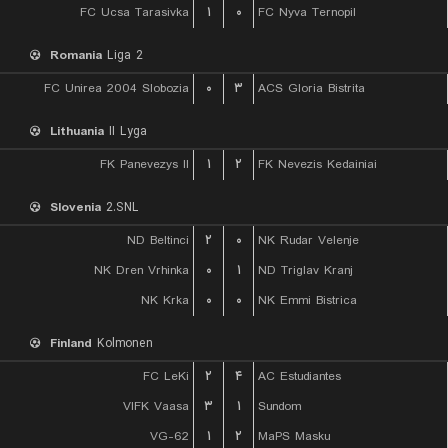
FC Ucsa Tarasivka
۱
۰
FC Nyva Ternopil
Romania
Liga 2
FC Unirea 2004 Slobozia
۰
۳
ACS Gloria Bistrita
Lithuania
II Lyga
FK Panevezys II
۱
۲
FK Nevezis Kedainiai
Slovenia
2.SNL
ND Beltinci
۲
۰
NK Rudar Velenje
NK Dren Vrhinka
۰
۱
ND Triglav Kranj
NK Krka
۰
۰
NK Emmi Bistrica
Finland
Kolmonen
FC LeKi
۲
۴
AC Estudiantes
VIFK Vaasa
۳
۱
Sundom
VG-62
۱
۲
MaPS Masku