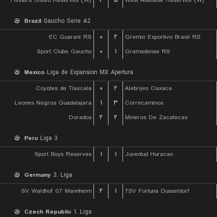
Flinders United Reserves (W)
۲
۵
West Adelaide Reserves (W)
Brazil
Gaucho Serie A2
EC Guarani RS
۰
۲
Gremio Esportivo Brasil RS
Sport Clube Gaucho
۰
۱
Gramadense RS
Mexico
Liga de Expansion MX Apertura
Coyotes de Tlaxcala
۰
۲
Alebrijes Oaxaca
Leones Negros Guadalajara
۱
۳
Correcaminos
Dorados
۲
۲
Mineros De Zacatecas
Peru
Liga 3
Sport Boys Reserves
۱
۱
Juventud Huracan
Germany
3. Liga
SV Waldhof 07 Mannheim
۲
۱
TSV Fortuna Dusseldorf
Czech Republic
1. Liga