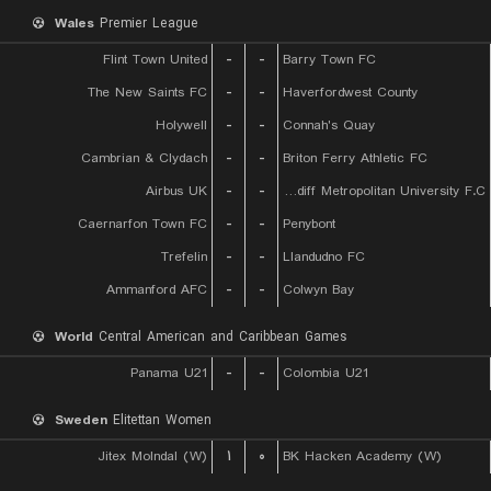
Wales
Premier League
Flint Town United
-
-
Barry Town FC
The New Saints FC
-
-
Haverfordwest County
Holywell
-
-
Connah's Quay
Cambrian & Clydach
-
-
Briton Ferry Athletic FC
Airbus UK
-
-
Cardiff Metropolitan University F.C.
Caernarfon Town FC
-
-
Penybont
Trefelin
-
-
Llandudno FC
Ammanford AFC
-
-
Colwyn Bay
World
Central American and Caribbean Games
Panama U21
-
-
Colombia U21
Sweden
Elitettan Women
Jitex Molndal (W)
۱
۰
BK Hacken Academy (W)