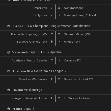
Umphrump
۰
۵
Nongmensong
Umlyngka
۰
۱
Mawryngkneng Cultural
Europe
UEFA Champions League Women Qualification
Breidablik Kopavogur (W)
۳
۲
Dinamo Minsk (W)
Servette Chenois (W)
۴
۰
Aktobe (W)
Venezuela
Liga FUTVE - Apertura
Academia Puerto Cabello
۳
۱
Caracas FC
Australia
New South Wales League 2
Mounties Wanderers
۴
۲
Bankstown United FC
Finland
Veikkausliiga
Seinajoen Jalkapallokerho
۲
۲
IF Gnistan Helsinki
France
Ligue 3