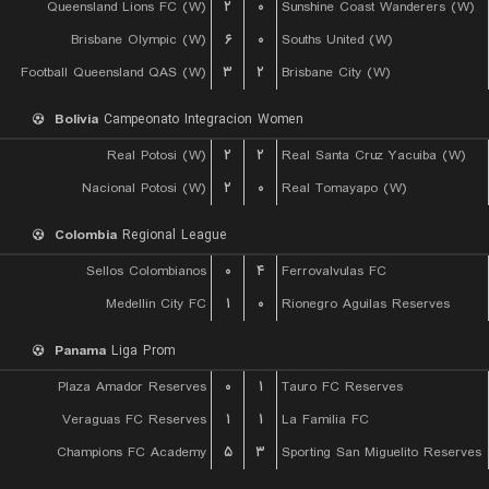
Queensland Lions FC (W)
۲
۰
Sunshine Coast Wanderers (W)
Brisbane Olympic (W)
۶
۰
Souths United (W)
Football Queensland QAS (W)
۳
۲
Brisbane City (W)
Bolivia
Campeonato Integracion Women
Real Potosi (W)
۲
۲
Real Santa Cruz Yacuiba (W)
Nacional Potosi (W)
۲
۰
Real Tomayapo (W)
Colombia
Regional League
Sellos Colombianos
۰
۴
Ferrovalvulas FC
Medellin City FC
۱
۰
Rionegro Aguilas Reserves
Panama
Liga Prom
Plaza Amador Reserves
۰
۱
Tauro FC Reserves
Veraguas FC Reserves
۱
۱
La Familia FC
Champions FC Academy
۵
۳
Sporting San Miguelito Reserves