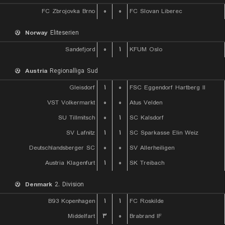
FC Zbrojovka Brno
۰
۰
FC Slovan Liberec
Norway
Eliteserien
Sandefjord
۰
۱
KFUM Oslo
Austria
Regionalliga Sud
Gleisdorf
۱
۰
FSC Eggendorf Hartberg II
VST Volkermarkt
۰
۰
Atus Velden
SU Tillmitsch
۰
۱
SC Kalsdorf
SV Lafnitz
۱
۱
SC Sparkasse Elin Weiz
Deutschlandsberger SC
۰
۰
SV Allerheiligen
Austria Klagenfurt
۱
۰
SK Treibach
Denmark
2. Division
B93 Kopenhagen
۱
۱
FC Roskilde
Middelfart
۳
۰
Brabrand IF