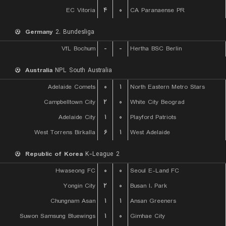
EC Vitoria
۴
۰
CA Paranaense PR
Germany
2. Bundesliga
VfL Bochum
-
-
Hertha BSC Berlin
Australia
NPL South Australia
Adelaide Comets
۰
۱
North Eastern Metro Stars
Campbelltown City
۲
۰
White City Beograd
Adelaide City
۱
۰
Playford Patriots
West Torrens Birkalla
۶
۱
West Adelaide
Republic of Korea
K-League 2
Hwaseong FC
۰
۰
Seoul E-Land FC
Yongin City
۲
۰
Busan I. Park
Chungnam Asan
۱
۱
Ansan Greeners
Suwon Samsung Bluewings
۱
۰
Gimhae City