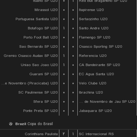
Ituano SP U20
۰
۱
Red Bull Bragantino SP U20
Mirassol U20
۰
۰
Itapirense U20
Portuguesa Santista U20
۰
۰
Sertaozinho U20
Botafogo SP U20
۱
۰
Santo Andre U20
Porto Foot Ball U20
۰
۰
Flamengo SP U20
Sao Bernardo SP U20
۰
۰
Osasco Sporting SP U20
Gremio Osasco Audax SP U20
۱
۰
Referencia U20
Uniao Sao Joao U20
۱
۰
CA Bandeirante SP U20
Guarani SP U20
۰
۰
EC Agua Santa U20
XV de Novembro (Piracicaba) U20
۰
۰
Velo Clube U20
SC Paulinense SP U20
۰
۰
Ibrachina U20
Sfera SP U20
۰
۰
EC XV de Novembro de Jau SP U20
Ponte Preta SP U20
۰
۰
Jabaquara SP U20
Brazil
Copa do Brasil
Corinthians Paulista
۲
۱
SC Internacional RS