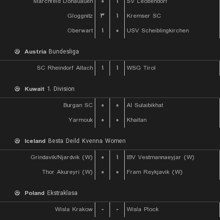
Marchfeld Donauauen
۰
۱
SV Leobendorf
Gloggnitz
۳
۱
Kremser SC
Oberwart
۱
۰
USV Scheiblingkirchen
Austria
Bundesliga
SC Rheindorf Altach
۱
۱
WSG Tirol
Kuwait
1. Division
Burgan SC
۰
۰
Al Sulaibikhat
Yarmouk
۰
۰
Khaitan
Iceland
Besta Deild Kvenna Women
Grindavik/Njardvik (W)
۰
۱
IBV Vestmannaeyjar (W)
Thor Akureyri (W)
۰
۰
Fram Reykjavik (W)
Poland
Ekstraklasa
Wisla Krakow
-
-
Wisla Plock