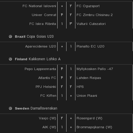
FC National Ialoveni
۰
۲
FC Oguzsport
Univer Comrat
۴
۲
FC Zimbru Chisinau 2
FC Iskra Ribnita
۱
۳
Vulturii Cutezatori
Brazil
Copa Goias U20
Aparecidense U20
۰
۱
Planalto EC U20
Finland
Kakkonen Lohko A
Pepo Lappeenranta
۴
۱
Myllykosken Pallo -47
Atlantis FC
۴
۲
Lahden Reipas
PPJ Helsinki
۲
۲
HPS
FC Kiffen
۱
۰
Union Plaani
Sweden
Damallsvenskan
Vaxjo (W)
۲
۰
Rosengard (W)
AIK (W)
۱
۰
Brommapojkarna (W)