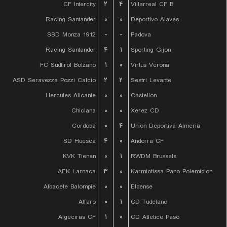
CF Intercity
۲
۴
Villarreal CF B
Racing Santander
۰
۰
Deportivo Alaves
SSD Monza 1912
-
-
Padova
Racing Santander
۴
۱
Sporting Gijon
FC Sudtirol Bolzano
۱
۰
Virtus Verona
ASD Seravezza Pozzi Calcio
۲
۲
Sestri Levante
Hercules Alicante
۰
۰
Castellon
Chiclana
۰
۰
Xerez CD
Cordoba
۰
۴
Union Deportiva Almeria
SD Huesca
۴
۰
Andorra CF
KVK Tienen
۰
۱
RWDM Brussels
AEK Larnaca
۳
۰
Karmiotissa Pano Polemidion
Albacete Balompie
۰
۰
Eldense
Alfaro
۰
۱
CD Tudelano
Algeciras CF
۱
۰
CD Atletico Paso