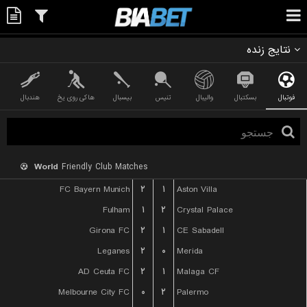
نتایج زنده
فوتبال
بسکتبال
والیبال
تنیس
بیسبال
هاکی روی یخ
هندبال
World
Friendly Club Matches
FC Bayern Munich
۲
۱
Aston Villa
Fulham
۱
۲
Crystal Palace
Girona FC
۲
۱
CE Sabadell
Leganes
۲
۰
Merida
AD Ceuta FC
۲
۱
Malaga CF
Melbourne City FC
۰
۲
Palermo