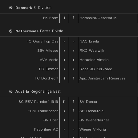
Denmark
3. Division
BK Frem
۱
۱
Horsholm-Usserod IK
Netherlands
Eerste Divisie
FC Oss / Top Oss
۰
۰
NAC Breda
SBV Vitesse
۰
۰
RKC Waalwijk
VVV Venlo
۰
۰
Heracles Almelo
FC Emmen
۰
۰
Roda JC Kerkrade
FC Dordrecht
۱
۱
Ajax Amsterdam Reserves
Austria
Regionalliga East
SC ESV Parndorf 1919
۳
۱
SV Donau
FCM Traiskirchen
۰
۱
SR Donaufeld
SV Horn
۱
۰
SV Wienerberger
Favoritner AC
۰
۰
Wiener Viktoria