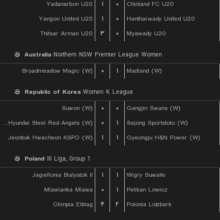
Yadanarbon U20
۱
۰
Chinland FC U20
Yangon United U20
۱
۰
Hantharwady United U20
Thitsar Arman U20
۳
۰
Myawady U20
Australia
Northern NSW Premier League Women
Broadmeadow Magic (W)
۰
۱
Maitland (W)
Republic of Korea
Women K League
Suwon (W)
۰
۰
Gangjin Swans (W)
Incheon Hyundai Steel Red Angels (W)
۰
۱
Sejong Sportstoto (W)
Jeonbuk Hwacheon KSPO (W)
۱
۱
Gyeongju H&N Power (W)
Poland
III Liga, Group 1
Jagiellonia Bialystok II
۱
۱
Wigry Suwalki
Mlawianka Mlawa
۰
۱
Pelikan Lowicz
Olimpia Elblag
۴
۲
Polonia Lidzbark