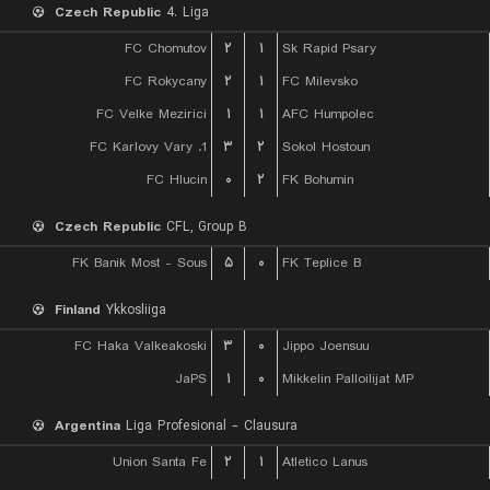
Czech Republic
4. Liga
FC Chomutov
۲
۱
Sk Rapid Psary
FC Rokycany
۲
۱
FC Milevsko
FC Velke Mezirici
۱
۱
AFC Humpolec
1. FC Karlovy Vary
۳
۲
Sokol Hostoun
FC Hlucin
۰
۲
FK Bohumin
Czech Republic
CFL, Group B
FK Banik Most - Sous
۵
۰
FK Teplice B
Finland
Ykkosliiga
FC Haka Valkeakoski
۳
۰
Jippo Joensuu
JaPS
۱
۰
Mikkelin Palloilijat MP
Argentina
Liga Profesional - Clausura
Union Santa Fe
۲
۱
Atletico Lanus