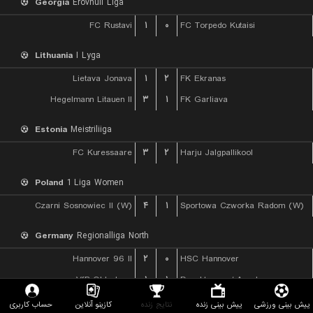
Georgia
Erovnuli Liga
FC Rustavi
۱
۰
FC Torpedo Kutaisi
Lithuania
I Lyga
Lietava Jonava
۱
۲
FK Ekranas
Hegelmann Litauen II
۳
۱
FK Garliava
Estonia
Meistriliiga
FC Kuressaare
۳
۲
Harju Jalgpallikool
Poland
1 Liga Women
Czarni Sosnowiec II (W)
۴
۱
Sportowa Czworka Radom (W)
Germany
Regionalliga North
Hannover 96 II
۲
۰
HSC Hannover
VfB Oldenburg
۱
۱
Drochtersen / Assel
Kickers Emden
۳
۰
Hamburger SV II
پیش بینی ورزشی
پیش بینی زنده
نتایج زنده
کازینو آنلاین
حساب کاربری