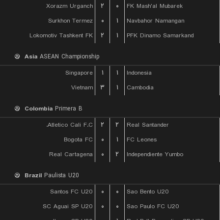
Xorazm Urganch
۲
۰
FK Mash'al Mubarek
Surkhon Termez
۰
۱
Navbahor Namangan
Lokomotiv Tashkent FK
۲
۱
PFK Dinamo Samarkand
Asia
ASEAN Championship
Singapore
۱
۱
Indonesia
Vietnam
۳
۱
Cambodia
Colombia
Primera B
Atletico Cali F.C.
۲
۲
Real Santander
Bogota FC
۰
۱
FC Leones
Real Cartagena
۰
۲
Independiente Yumbo
Brazil
Paulista U20
Santos FC U20
۰
۰
Sao Bento U20
SC Aguai SP U20
۰
۰
Sao Paulo FC U20