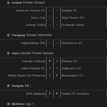
Ireland
Premier Division
Shamrock Rovers FC
-
-
Dundalk FC
Derry City
-
-
Sligo Rovers FC
Galway United
-
-
Drogheda United
Paraguay
Division Intermedia
Independiente FBC
-
-
Resistencia SC
India
Calcutta Premier Division
Calcutta Customs
۴
۰
Railway FC
United Kolkata SC
۱
۱
Kidderpore SC
Mohun Bagan SG Reserves
۱
۲
Bhawanipore FC
Hungary
NB I
MTK Budapest
۲
۳
Puskas FC Academy
Moldova
Liga 1