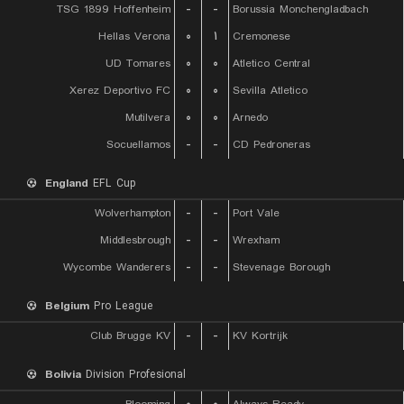
TSG 1899 Hoffenheim
-
-
Borussia Monchengladbach
Hellas Verona
۰
۱
Cremonese
UD Tomares
۰
۰
Atletico Central
Xerez Deportivo FC
۰
۰
Sevilla Atletico
Mutilvera
۰
۰
Arnedo
Socuellamos
-
-
CD Pedroneras
England
EFL Cup
Wolverhampton
-
-
Port Vale
Middlesbrough
-
-
Wrexham
Wycombe Wanderers
-
-
Stevenage Borough
Belgium
Pro League
Club Brugge KV
-
-
KV Kortrijk
Bolivia
Division Profesional