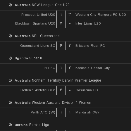
Australia
NSW League One U20
Prospect United U20
۱
۳
Western City Rangers FC U20
Blacktown Spartans U20
۷
۰
Inter Lions U20
Australia
NPL Queensland
Queensland Lions SC
۴
۲
Brisbane Roar FC
Uganda
Super 8
Bul FC
۱
۲
Kampala Capital City
Australia
Northern Territory Darwin Premier League
Hellenic Athletic Club
۲
۰
Casuarina FC
Australia
Western Australia Division 1 Women
Perth AFC (W)
۱
۱
Mandurah (W)
Ukraine
Persha Liga