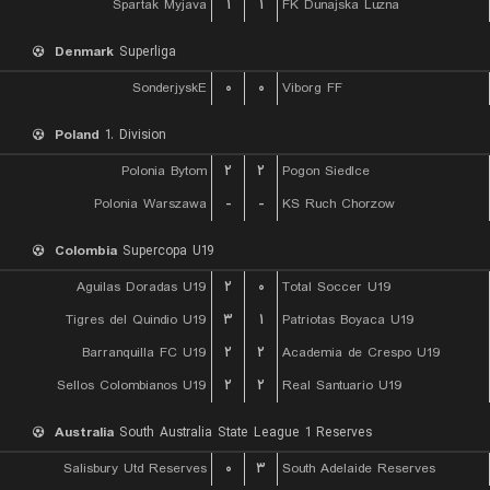
Spartak Myjava
۱
۱
FK Dunajska Luzna
Denmark
Superliga
SonderjyskE
۰
۰
Viborg FF
Poland
1. Division
Polonia Bytom
۲
۲
Pogon Siedlce
Polonia Warszawa
-
-
KS Ruch Chorzow
Colombia
Supercopa U19
Aguilas Doradas U19
۲
۰
Total Soccer U19
Tigres del Quindio U19
۳
۱
Patriotas Boyaca U19
Barranquilla FC U19
۲
۲
Academia de Crespo U19
Sellos Colombianos U19
۲
۲
Real Santuario U19
Australia
South Australia State League 1 Reserves
Salisbury Utd Reserves
۰
۳
South Adelaide Reserves