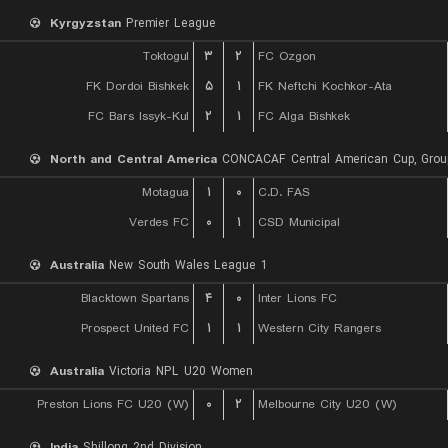
Kyrgyzstan
Premier League
Toktogul
۳
۲
FC Ozgon
FK Dordoi Bishkek
۵
۱
FK Neftchi Kochkor-Ata
FC Bars Issyk-Kul
۲
۱
FC Alga Bishkek
North and Central America
CONCACAF Central American Cup, Grou
Motagua
۱
۰
C.D. FAS
Verdes FC
۰
۱
CSD Municipal
Australia
New South Wales League 1
Blacktown Spartans
۴
۰
Inter Lions FC
Prospect United FC
۱
۱
Western City Rangers
Australia
Victoria NPL U20 Women
Preston Lions FC U20 (W)
۰
۲
Melbourne City U20 (W)
India
Shillong 2nd Division