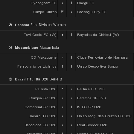
Gyeongnam FC
۰
۱
Daegu FC
Gimpo Citizen
۳
۰
Cheongju City FC
Panama
First Division Women
Tevi Cocle FC (W)
۰
۱
Rayadas de Chiriqui (W)
Mozambique
Mocambola
CD Maxaquene
۰
۱
Clube Ferroviario de Nampula
Ferroviario de Lichinga
۱
۱
Uniao Desportiva Songo
Brazil
Paulista U20 Serie B
Paulista U20
۲
۰
Paulinia FC U20
Olimpia SP U20
۰
۰
Barretos SP U20
Comercial SP U20
۰
۱
I9 FC SP U20
Jacarei FC U20
۰
۰
Uniao Mogi das Cruzes FC U20
Barcelona EC U20
۰
۰
Real Soccer U20