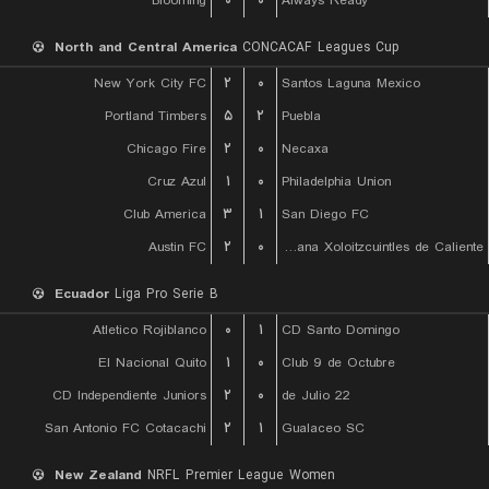
Blooming
۰
۰
Always Ready
North and Central America
CONCACAF Leagues Cup
New York City FC
۲
۰
Santos Laguna Mexico
Portland Timbers
۵
۲
Puebla
Chicago Fire
۲
۰
Necaxa
Cruz Azul
۱
۰
Philadelphia Union
Club America
۳
۱
San Diego FC
Austin FC
۲
۰
Club Tijuana Xoloitzcuintles de Caliente
Ecuador
Liga Pro Serie B
Atletico Rojiblanco
۰
۱
CD Santo Domingo
El Nacional Quito
۱
۰
Club 9 de Octubre
CD Independiente Juniors
۲
۰
22 de Julio
San Antonio FC Cotacachi
۲
۱
Gualaceo SC
New Zealand
NRFL Premier League Women