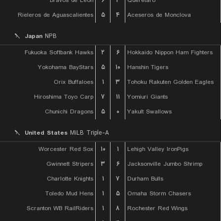
Bravos de Leon
۶
۲
Queretaro
Rieleros de Aguascalientes
۵
۴
Aceseros de Monclova
Japan
NPB
Fukuoka Softbank Hawks
۲
۶
Hokkaido Nippon Ham Fighters
Yokohama BayStars
۵
۱۰
Hanshin Tigers
Orix Buffaloes
۱
۳
Tohoku Rakuten Golden Eagles
Hiroshima Toyo Carp
۷
۱۱
Yomiuri Giants
Chunichi Dragons
۵
۰
Yakult Swallows
United States
MiLB Triple-A
Worcester Red Sox
۱۰
۱
Lehigh Valley IronPigs
Gwinnett Stripers
۳
۶
Jacksonville Jumbo Shrimp
Charlotte Knights
۱
۷
Durham Bulls
Toledo Mud Hens
۱
۵
Omaha Storm Chasers
Scranton WB RailRiders
۱
۸
Rochester Red Wings