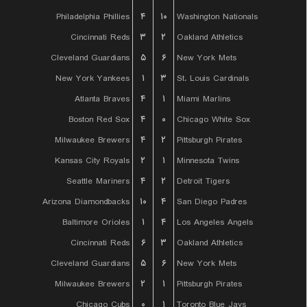
Philadelphia Phillies
۴
۱۰
Washington Nationals
Cincinnati Reds
۳
۲
Oakland Athletics
Cleveland Guardians
۵
۶
New York Mets
New York Yankees
۱
۳
St. Louis Cardinals
Atlanta Braves
۴
۱
Miami Marlins
Boston Red Sox
۴
۰
Chicago White Sox
Milwaukee Brewers
۴
۲
Pittsburgh Pirates
Kansas City Royals
۲
۱
Minnesota Twins
Seattle Mariners
۴
۲
Detroit Tigers
Arizona Diamondbacks
۱۰
۴
San Diego Padres
Baltimore Orioles
۱
۴
Los Angeles Angels
Cincinnati Reds
۶
۳
Oakland Athletics
Cleveland Guardians
۵
۶
New York Mets
Milwaukee Brewers
۲
۱
Pittsburgh Pirates
Chicago Cubs
۰
۱
Toronto Blue Jays