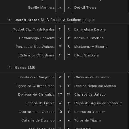
Seattle Mariners
-
-
Detroit Tigers
United States
MiLB Double-A Southern League
Rocket City Trash Pandas
۴
۸
Birmingham Barons
Chattanooga Lookouts
۰
۴
Knoxville Smokies
Pensacola Blue Wahoos
۷
۹
Montgomery Biscuits
Columbus Clingstones
۴
۳
Biloxi Shuckers
Mexico
LMB
Piratas de Campeche
۵
۶
Olmecas de Tabasco
Tigres de Quintana Roo
۰
۲
Diablos Rojos del Mexico
Dorados de Chihuahua
۱۳
۱۴
Charros de Jalisco
Pericos de Puebla
۸
۶
Rojos del Aguila de Veracruz
Guerreros de Oaxaca
۱۵
۲
Leones de Yucatan
Caliente de Durango
-
-
Toros de Tijuana