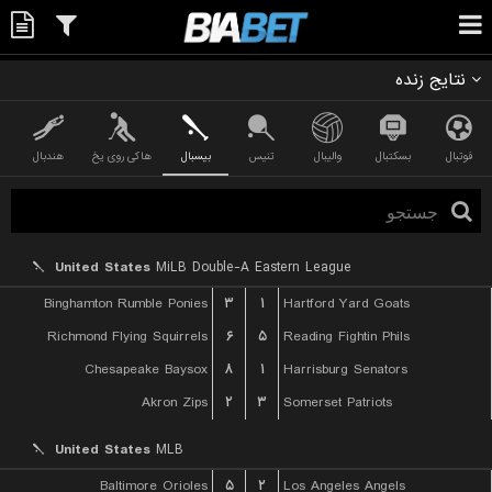
نتایج زنده
فوتبال
بسکتبال
والیبال
تنیس
بیسبال
هاکی روی یخ
هندبال
United States
MiLB Double-A Eastern League
Binghamton Rumble Ponies
۳
۱
Hartford Yard Goats
Richmond Flying Squirrels
۶
۵
Reading Fightin Phils
Chesapeake Baysox
۸
۱
Harrisburg Senators
Akron Zips
۲
۳
Somerset Patriots
United States
MLB
Baltimore Orioles
۵
۲
Los Angeles Angels