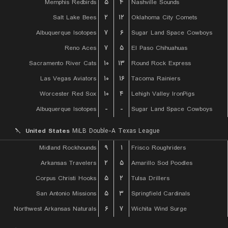
Memphis Redbirds
۵
۴
Nashville Sounds
Salt Lake Bees
۲
۱۲
Oklahoma City Comets
Albuquerque Isotopes
۷
۶
Sugar Land Space Cowboys
Reno Aces
۷
۵
El Paso Chihuahuas
Sacramento River Cats
۱۰
۱۳
Round Rock Express
Las Vegas Aviators
۱۰
۱۶
Tacoma Rainiers
Worcester Red Sox
۱۰
۴
Lehigh Valley IronPigs
Albuquerque Isotopes
-
-
Sugar Land Space Cowboys
United States
MiLB Double-A Texas League
Midland Rockhounds
۹
۱
Frisco Roughriders
Arkansas Travelers
۲
۵
Amarillo Sod Poodles
Corpus Christi Hooks
۵
۲
Tulsa Drillers
San Antonio Missions
۵
۳
Springfield Cardinals
Northwest Arkansas Naturals
۶
۷
Wichita Wind Surge