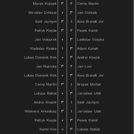
Marek Kulisek
۳
۲
Cerny Martin
Miroslav Dolezal
۰
۳
Jan Oleksik
Sebl Jachym
۳
۱
Ales Brandtl Jnr
Patryk Kiejda
۳
۲
Pasek Kamil
Jan Vidourek
۰
۳
Ladislav Vosyka
Vladislav Reska
۱
۳
Adam Kanak
Lukas Dominik Rek
۰
۳
Andrei Knazik
Jan Ruzicka
۳
۲
Jan Lovl
Lukas Dominik Rek
۰
۳
Ales Brandtl Jnr
Cerny Martin
۳
۱
Brozek Michal
Lukasz Buklat
۰
۳
Jaroslaw Ubik
Andrei Knazik
۳
۱
Sebl Jachym
Wiekiera Arkadiusz
۳
۱
Jaroslaw Ubik
Patryk Kiejda
۰
۳
Pasek Kamil
Kamil Kos
۰
۳
Lukasz Buklat