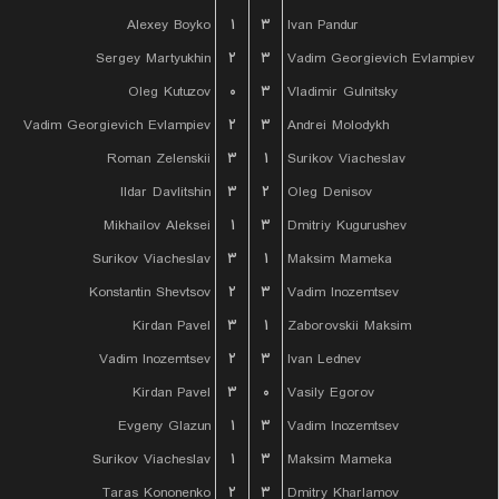
Alexey Boyko
۱
۳
Ivan Pandur
Sergey Martyukhin
۲
۳
Vadim Georgievich Evlampiev
Oleg Kutuzov
۰
۳
Vladimir Gulnitsky
Vadim Georgievich Evlampiev
۲
۳
Andrei Molodykh
Roman Zelenskii
۳
۱
Surikov Viacheslav
Ildar Davlitshin
۳
۲
Oleg Denisov
Mikhailov Aleksei
۱
۳
Dmitriy Kugurushev
Surikov Viacheslav
۳
۱
Maksim Mameka
Konstantin Shevtsov
۲
۳
Vadim Inozemtsev
Kirdan Pavel
۳
۱
Zaborovskii Maksim
Vadim Inozemtsev
۲
۳
Ivan Lednev
Kirdan Pavel
۳
۰
Vasily Egorov
Evgeny Glazun
۱
۳
Vadim Inozemtsev
Surikov Viacheslav
۱
۳
Maksim Mameka
Taras Kononenko
۲
۳
Dmitry Kharlamov