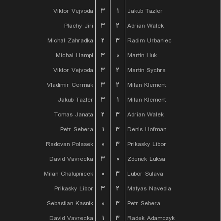
Viktor Vejvoda
۳
۱
Jakub Tazler
Plachy Jiri
۳
۲
Adrian Walek
Michal Zahradka
۲
۳
Radim Urbaniec
Michal Hampl
۳
۰
Martin Huk
Viktor Vejvoda
۳
۲
Martin Sychra
Vladimir Cermak
۳
۲
Milan Klement
Jakub Tazler
۳
۱
Milan Klement
Tomas Janata
۲
۳
Adrian Walek
Petr Sebera
۱
۳
Denis Hofman
Radovan Polasek
۰
۳
Prikasky Libor
David Vavrecka
۳
۰
Zdenek Luksa
Milan Chalupnicek
۰
۳
Lubor Sulava
Prikasky Libor
۳
۲
Matyas Navedla
Sebastian Kasnik
۰
۳
Petr Sebera
David Vavrecka
۱
۳
Radek Adamczyk