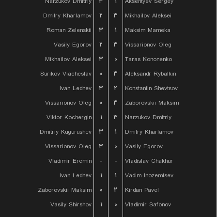
Narzukov Dmitriy
۳
۱
Aksentyev Sergey
Dmitry Kharlamov
۲
۳
Mikhailov Aleksei
Roman Zelenskii
۳
۱
Maksim Mameka
Vasily Egorov
۲
۳
Vissarionov Oleg
Mikhailov Aleksei
۳
۰
Taras Kononenko
Surikov Viacheslav
۰
۳
Aleksandr Rybalkin
Ivan Lednev
۳
۲
Konstantin Shevtsov
Vissarionov Oleg
۰
۳
Zaborovskii Maksim
Viktor Kochergin
۱
۳
Narzukov Dmitriy
Dmitriy Kugurushev
۳
۱
Dmitry Kharlamov
Vissarionov Oleg
۳
۰
Vasily Egorov
Vladimir Eremin
-
-
Vladislav Chakhur
Ivan Lednev
۱
۱
Vadim Inozemtsev
Zaborovskii Maksim
۰
۲
Kirdan Pavel
Vasily Shirshov
۱
۰
Vladimir Safonov