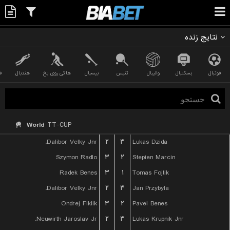
نتایج زنده
فوتبال
بسکتبال
والیبال
تنیس
بیسبال
هاکی روی یخ
هندبال
ف
World
TT-CUP
Dalibor Velky Jnr.
۲
۳
Lukas Dzida
Szymon Radlo
۳
۲
Stepien Marcin
Radek Benes
۳
۱
Tomas Fojtik
Dalibor Velky Jnr.
۲
۳
Jan Przybyla
Ondrej Fiklik
۳
۲
Pavel Benes
Neuwirth Jaroslav Jr.
۲
۳
Lukas Krupnik Jnr