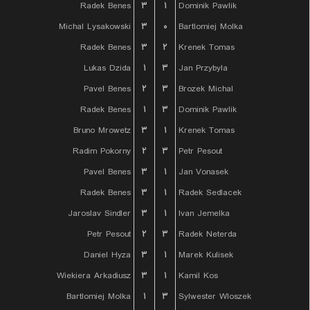
Radek Benes
۳
۱
Dominik Pawlik
Michal Lysakowski
۳
۰
Bartlomiej Molka
Radek Benes
۳
۲
Krenek Tomas
Lukas Dzida
۱
۳
Jan Przybyla
Pavel Benes
۲
۳
Brozek Michal
Radek Benes
۱
۳
Dominik Pawlik
Bruno Mrowetz
۳
۱
Krenek Tomas
Radim Pokorny
۲
۳
Petr Pesout
Pavel Benes
۳
۱
Jan Vonasek
Radek Benes
۳
۱
Radek Sedlacek
Jaroslav Sindler
۳
۱
Ivan Jemelka
Petr Pesout
۲
۳
Radek Neterda
Daniel Hyza
۳
۱
Marek Kulisek
Wiekiera Arkadiusz
۳
۱
Kamil Kos
Bartlomiej Molka
۱
۳
Sylwester Wloszek