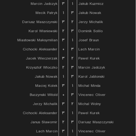
Marcin Jadczyk
۳
۱
Jakub Kuzmicz
Mecik Patryk
۱
۳
Jakub Nowak
Dariusz Maszczynski
۳
۲
Jerzy Michalik
Karol Wisniewski
۲
۳
Dominik Solilo
Miastowski Maksymilian
۳
۱
Josef Braun
Cichocki Aleksander
۰
۳
Lach Marcin
Jacek Wieczerzak
۳
۲
Pawel Kurek
Krzysztof Wloczko
۲
۳
Marcin Jadczyk
Jakub Nowak
۱
۳
Karol Jablonski
Maciej Kolek
۳
۱
Michal Minda
Buczynski Witold
۰
۳
Vincenec Oliver
Jerzy Michalik
۳
۲
Michal Wolny
Cichocki Aleksander
۳
۱
Pawel Kurek
Janus Slawomir
۲
۳
Dariusz Maszczynski
Lach Marcin
۳
۱
Vincenec Oliver