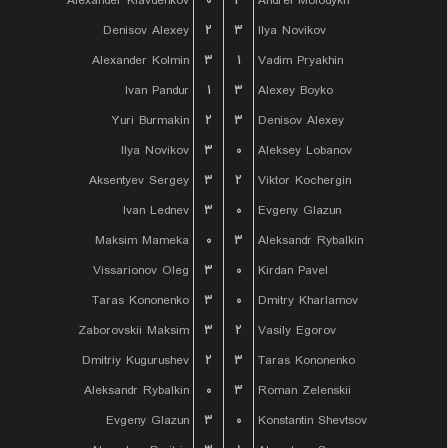
Alexander Klavdenkov
۰
۳
Andrei Molodykh
Denisov Alexey
۲
۳
Ilya Novikov
Alexander Kolmin
۳
۱
Vadim Pryakhin
Ivan Pandur
۱
۳
Alexey Boyko
Yuri Burmakin
۲
۳
Denisov Alexey
Ilya Novikov
۳
۰
Aleksey Lobanov
Aksentyev Sergey
۳
۲
Viktor Kochergin
Ivan Lednev
۳
۰
Evgeny Glazun
Maksim Mameka
۰
۳
Aleksandr Rybalkin
Vissarionov Oleg
۳
۰
Kirdan Pavel
Taras Kononenko
۳
۰
Dmitry Kharlamov
Zaborovskii Maksim
۳
۲
Vasily Egorov
Dmitriy Kugurushev
۲
۳
Taras Kononenko
Aleksandr Rybalkin
۰
۳
Roman Zelenskii
Evgeny Glazun
۳
۰
Konstantin Shevtsov