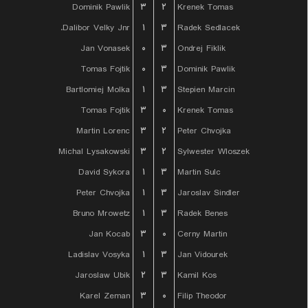
Dominik Pawlik
۳
۲
Krenek Tomas
Dalibor Velky Jnr.
۱
۳
Radek Sedlacek
Jan Vonasek
۰
۳
Ondrej Fiklik
Tomas Fojtik
۰
۳
Dominik Pawlik
Bartlomiej Molka
۱
۳
Stepien Marcin
Tomas Fojtik
۳
۰
Krenek Tomas
Martin Lorenc
۳
۲
Peter Chvojka
Michal Lysakowski
۳
۲
Sylwester Wloszek
David Sykora
۱
۳
Martin Sulc
Peter Chvojka
۱
۳
Jaroslav Sindler
Bruno Mrowetz
۱
۳
Radek Benes
Jan Kocab
۳
۰
Cerny Martin
Ladislav Vosyka
۱
۳
Jan Vidourek
Jaroslaw Ubik
۲
۳
Kamil Kos
Karel Zeman
۳
۰
Filip Theodor