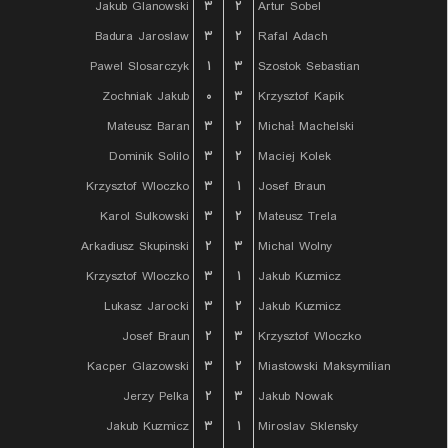
Jakub Glanowski
۳
۲
Artur Sobel
Badura Jaroslaw
۳
۲
Rafal Adach
Pawel Slosarczyk
۱
۳
Szostok Sebastian
Zochniak Jakub
۰
۳
Krzysztof Kapik
Mateusz Baran
۳
۲
Michał Machelski
Dominik Solilo
۳
۲
Maciej Kolek
Krzysztof Wloczko
۳
۱
Josef Braun
Karol Sulkowski
۳
۲
Mateusz Trela
Arkadiusz Skupinski
۲
۳
Michal Wolny
Krzysztof Wloczko
۳
۱
Jakub Kuzmicz
Lukasz Jarocki
۳
۲
Jakub Kuzmicz
Josef Braun
۲
۳
Krzysztof Wloczko
Kacper Glazowski
۳
۲
Miastowski Maksymilian
Jerzy Pelka
۲
۳
Jakub Nowak
Jakub Kuzmicz
۳
۱
Miroslav Sklensky