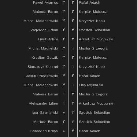
Pawel Adamus
۳
۲
Rafal Adach
Mateusz Baran
۳
۲
Karpiuk Mateusz
Michal Malachowski
۳
۲
Krzysztof Kapik
Wojciech Urban
۲
۳
Szostok Sebastian
Linek Adam
۲
۳
Arkadiusz Mugowski
Michał Machelski
۳
۱
Mucha Grzegorz
Krystian Gudzik
۳
۲
Karpiuk Mateusz
Staszczyk Konrad
۳
۱
Krzysztof Kapik
Jakub Pruszkowski
۳
۲
Rafal Adach
Michal Malachowski
۳
۱
Filip Mlynarski
Mateusz Baran
۱
۳
Mucha Grzegorz
Aleksander Lilien
۱
۳
Arkadiusz Mugowski
Igor Szymanski
۰
۳
Szostok Sebastian
Mariusz Baron
۲
۳
Szostok Sebastian
Sebastian Krupa
۰
۳
Rafal Adach