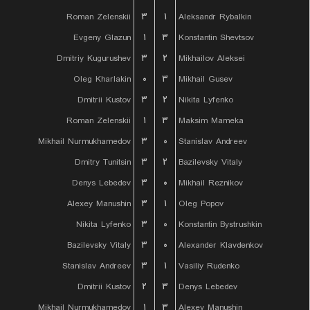
Roman Zelenskii
۳
۱
Aleksandr Rybalkin
Evgeny Glazun
۱
۳
Konstantin Shevtsov
Dmitriy Kugurushev
۳
۲
Mikhailov Aleksei
Oleg Kharlakin
۰
۳
Mikhail Gusev
Dmitrii Kustov
۳
۲
Nikita Lyfenko
Roman Zelenskii
۱
۳
Maksim Mameka
Mikhail Nurmukhamedov
۳
۰
Stanislav Andreev
Dmitry Tunitsin
۳
۲
Bazilevsky Vitaly
Denys Lebedev
۳
۰
Mikhail Reznikov
Alexey Manushin
۳
۱
Oleg Popov
Nikita Lyfenko
۳
۰
Konstantin Bystrushkin
Bazilevsky Vitaly
۳
۰
Alexander Klavdenkov
Stanislav Andreev
۳
۱
Vasiliy Rudenko
Dmitrii Kustov
۲
۳
Denys Lebedev
Mikhail Nurmukhamedov
۱
۳
Alexey Manushin