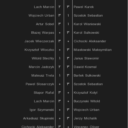
Lach Marcin
۲
۳
Pawel Kurek
Wojciech Urban
۳
۱
Szostok Sebastian
Artur Sobel
۳
۱
Karol Wisniewski
Blazej Warpas
۰
۳
Karol Sulkowski
Jacek Wieczerzak
۳
۰
Cichocki Aleksander
Krzysztof Wloczko
۰
۳
Miastowski Maksymilian
Witold Stechly
۱
۳
Janus Slawomir
Marcin Jadczyk
۲
۳
Dawid Kosmal
Mateusz Trela
۱
۳
Bartek Sulkowski
Pawel Slosarczyk
۰
۳
Szostok Sebastian
Stapor Rafal
۳
۰
Krzysztof Kotyl
Lach Marcin
۳
۰
Buczynski Witold
Igor Szymanski
۰
۳
Wojciech Urban
Arkadiusz Skupinski
۰
۳
Jerzy Michalik
Cichocki Aleksander
۳
۰
Vincenec Oliver