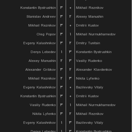
Konstantin Bystrushkin
۳
۰
Mikhail Reznikov
Stanislav Andreev
۳
۲
Alexey Manushin
Mikhail Reznikov
۳
۰
Dmitrii Kustov
Oleg Popov
۳
۱
Mikhail Nurmukhamedov
Evgeny Kalashnikov
۳
۲
Dmitry Tunitsin
Denys Lebedev
۱
۳
Konstantin Bystrushkin
Alexey Manushin
۲
۳
Vasiliy Rudenko
Alexander Gribkov
۳
۲
Alexander Klavdenkov
Mikhail Reznikov
۲
۳
Nikita Lyfenko
Evgeny Kalashnikov
۳
۰
Bazilevsky Vitaly
Konstantin Bystrushkin
۳
۰
Dmitrii Kustov
Vasiliy Rudenko
۳
۱
Mikhail Nurmukhamedov
Nikita Lyfenko
۳
۲
Mikhail Reznikov
Evgeny Kalashnikov
۱
۳
Bazilevsky Vitaly
Denys Lebedev
۱
۳
Konstantin Bystrushkin