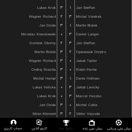
Lukas Krok
۳
۱
Jan Steffan
Wagner Richard
۲
۳
Michal Vondrak
Jan Dzida
۳
۱
Martin Biolek
Miroslav Kowolowski
۰
۳
Daniel Langer
Dominik Oborny
۲
۳
Jan Steffan
Martin Biolek
۳
۲
Opanasiuk Dmytro
Wagner Richard
۳
۰
Jakub Tazler
Ondrej Svacha
۳
۰
Robin Pacha
Michal Hampl
۳
۱
Denis Hofman
Lukas Velicka
۰
۳
Jakub Levicky
Lukas Krok
۰
۳
Marcel Heczko
Jan Dzida
۳
۰
Michal Cabis
Milan Klement
۳
۲
Viktor Vejvoda
Vojtech Svechota
۲
۳
Michal Hampl
پیش بینی ورزشی
پیش بینی زنده
نتایج زنده
کازینو آنلاین
حساب کاربری
Tomas Janata
۳
۱
Plachy Jiri