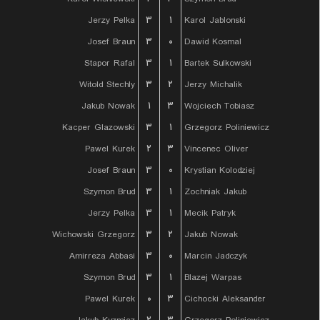
Jerzy Pelka
۳
۱
Karol Jablonski
Josef Braun
۳
۰
Dawid Kosmal
Stapor Rafal
۳
۱
Bartek Sulkowski
Witold Stechly
۳
۲
Jerzy Michalik
Jakub Nowak
۱
۳
Wojciech Tobiasz
Kacper Glazowski
۳
۱
Grzegorz Poliniewicz
Pawel Kurek
۲
۳
Vincenec Oliver
Josef Braun
۳
۰
Krystian Kolodziej
Szymon Brud
۳
۱
Zochniak Jakub
Jerzy Pelka
۳
۱
Mecik Patryk
Wichowski Grzegorz
۳
۲
Jakub Nowak
Amirreza Abbasi
۳
۰
Marcin Jadczyk
Szymon Brud
۳
۱
Blazej Warpas
Pawel Kurek
۰
۳
Cichocki Aleksander