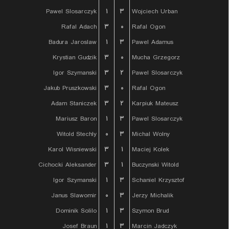
Pawel Slosarczyk
۱
۳
Wojciech Urban
Rafal Adach
۳
۰
Rafal Ogon
Badura Jaroslaw
۱
۳
Pawel Adamus
Krystian Gudzik
۳
۰
Mucha Grzegorz
Igor Szymanski
۳
۲
Pawel Slosarczyk
Jakub Pruszkowski
۳
۰
Rafal Ogon
Adam Staniczek
۳
۲
Karpiuk Mateusz
Mariusz Baron
۱
۳
Pawel Slosarczyk
Witold Stechly
۰
۳
Michal Wolny
Karol Wisniewski
۳
۱
Maciej Kolek
Cichocki Aleksander
۳
۱
Buczynski Witold
Igor Szymanski
۱
۳
Schaniel Krzysztof
Janus Slawomir
۰
۳
Jerzy Michalik
Dominik Solilo
۱
۳
Szymon Brud
Josef Braun
۱
۳
Marcin Jadczyk