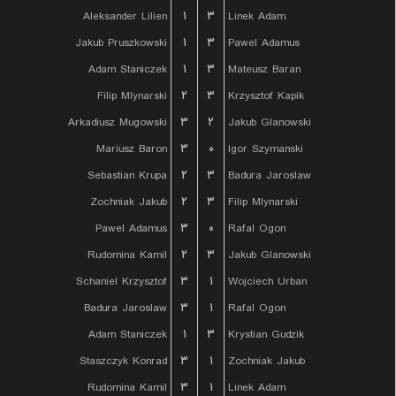
Aleksander Lilien
۱
۳
Linek Adam
Jakub Pruszkowski
۱
۳
Pawel Adamus
Adam Staniczek
۱
۳
Mateusz Baran
Filip Mlynarski
۲
۳
Krzysztof Kapik
Arkadiusz Mugowski
۳
۲
Jakub Glanowski
Mariusz Baron
۳
۰
Igor Szymanski
Sebastian Krupa
۲
۳
Badura Jaroslaw
Zochniak Jakub
۲
۳
Filip Mlynarski
Pawel Adamus
۳
۰
Rafal Ogon
Rudomina Kamil
۲
۳
Jakub Glanowski
Schaniel Krzysztof
۳
۱
Wojciech Urban
Badura Jaroslaw
۳
۱
Rafal Ogon
Adam Staniczek
۱
۳
Krystian Gudzik
Staszczyk Konrad
۳
۱
Zochniak Jakub
Rudomina Kamil
۳
۱
Linek Adam