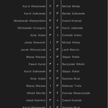
Karol Wisniewski
۲
۳
Michal Minda
Karol Sulkowski
۲
۳
Bartek Sulkowski
Miastowski Maksymilian
۳
۲
Dawid Kosmal
Wichowski Grzegorz
۲
۳
Karol Jablonski
Artur Sobel
۳
۱
Dominik Solilo
Janus Slawomir
۱
۳
Michal Wolny
Jacek Wieczerzak
۰
۳
Lach Marcin
Blazej Warpas
۰
۳
Stapor Rafal
Pawel Kurek
۳
۰
Buczynski Witold
Karol Sulkowski
۳
۲
Stapor Rafal
Artur Sobel
۲
۳
Szymon Brud
Blazej Warpas
۱
۳
Mateusz Trela
Witold Stechly
۳
۲
Dariusz Maszczynski
Jakub Kuzmicz
۳
۰
Dawid Kosmal
Karol Wisniewski
۲
۳
Szymon Brud