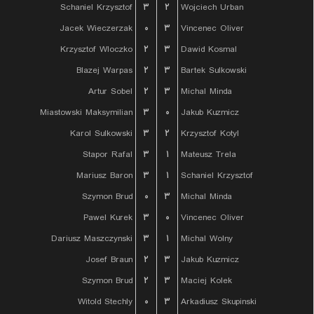
Schaniel Krzysztof
۳
۲
Wojciech Urban
Jacek Wieczerzak
۰
۳
Vincenec Oliver
Krzysztof Wloczko
۲
۳
Dawid Kosmal
Blazej Warpas
۲
۳
Bartek Sulkowski
Artur Sobel
۲
۳
Michal Minda
Miastowski Maksymilian
۳
۰
Jakub Kuzmicz
Karol Sulkowski
۳
۲
Krzysztof Kotyl
Stapor Rafal
۳
۱
Mateusz Trela
Mariusz Baron
۳
۱
Schaniel Krzysztof
Szymon Brud
۰
۳
Michal Minda
Pawel Kurek
۳
۰
Vincenec Oliver
Dariusz Maszczynski
۳
۱
Michal Wolny
Josef Braun
۲
۳
Jakub Kuzmicz
Szymon Brud
۲
۳
Maciej Kolek
Witold Stechly
۰
۳
Arkadiusz Skupinski