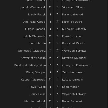
Jakub Kuzmicz
۲
۳
Grzegorz Poliniewicz
Jacek Wieczerzak
۳
۲
Vincenec Oliver
Mecik Patryk
۱
۳
Karol Jablonski
Amirreza Abbasi
۱
۳
Karol Strowski
Lukasz Jarocki
۱
۳
Miroslav Sklensky
Jakub Glanowski
۳
۲
Dawid Kosmal
Lach Marcin
۳
۰
Buczynski Witold
Wichowski Grzegorz
۲
۳
Wojciech Tobiasz
Krzysztof Wloczko
۳
۲
Krystian Kolodziej
Miastowski Maksymilian
۲
۳
Grzegorz Poliniewicz
Blazej Warpas
۱
۳
Zochniak Jakub
Kacper Glazowski
۳
۲
Lukasz Jarocki
Pawel Kurek
۱
۳
Lach Marcin
Jerzy Pelka
۰
۳
Wojciech Tobiasz
Marcin Jadczyk
۳
۰
Karol Strowski