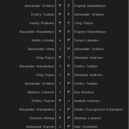
Alexander Gribkov
۳
۲
Evgeny Kalashnikov
Dmitry Tunitsin
۳
۲
Alexander Gribkov
Vasiliy Rudenko
۳
۲
Oleg Popov
Alexander Klavdenkov
۳
۲
Evgeny Kalashnikov
Nikita Lyfenko
۰
۳
Denys Lebedev
Bazilevsky Vitaly
۱
۳
Alexander Gribkov
Oleg Popov
۳
۱
Stanislav Andreev
Alexander Klavdenkov
۱
۳
Dmitry Tunitsin
Oleg Popov
۱
۳
Stanislav Andreev
Alexander Gribkov
۱
۳
Dmitry Tunitsin
Aleksey Lobanov
۱
۳
Ilya Novikov
Dmitry Tsarev
۳
۰
Anatoly Kotenev
Alexander Klavdenkov
۰
۳
Vadim Georgievich Evlampiev
Denisov Alexey
۲
۳
Aleksey Lobanov
Aleksandr Kuzmin
۰
۳
Ildar Davlitshin