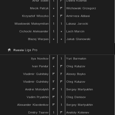
Artur Sobel
۱
۳
Dawid Kosmal
Mecik Patryk
۰
۳
Wichowski Grzegorz
Krzysztof Wloczko
۰
۳
Amirreza Abbasi
Miastowski Maksymilian
۱
۱
Lukasz Jarocki
Cichocki Aleksander
۱
۰
Lach Marcin
Blazej Warpas
۰
۰
Jakub Glanowski
Russia
Liga Pro
Ilya Novikov
۳
۱
Yuri Burmakin
Ivan Pandur
۰
۳
Oleg Kutuzov
Vladimir Gulnitsky
۳
۲
Alexey Boyko
Vladimir Gulnitsky
۲
۳
Oleg Kutuzov
Andrei Molodykh
۳
۱
Sergey Martyukhin
Vadim Pryakhin
۳
۱
Oleg Denisov
Alexander Klavdenkov
۳
۱
Sergey Martyukhin
Dmitry Tsarev
۱
۳
Anatoly Kotenev