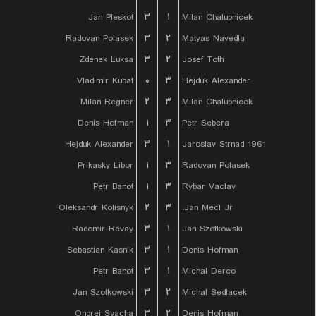
Jan Pleskot
۳
۱
Milan Chalupnicek
Radovan Polasek
۳
۲
Matyas Navedla
Zdenek Luksa
۳
۲
Josef Toth
Vladimir Kubat
۰
۳
Hejduk Alexander
Milan Regner
۲
۳
Milan Chalupnicek
Denis Hofman
۱
۳
Petr Sebera
Hejduk Alexander
۳
۱
Jaroslav Strnad 1961
Prikasky Libor
۱
۳
Radovan Polasek
Petr Banot
۱
۳
Rybar Vaclav
Oleksandr Kolisnyk
۲
۳
Jan Mecl Jr.
Radomir Revay
۳
۱
Jan Szotkowski
Sebastian Kasnik
۳
۱
Denis Hofman
Petr Banot
۳
۱
Michal Derco
Jan Szotkowski
۳
۲
Michal Sedlacek
Ondrej Svacha
۳
۲
Denis Hofman