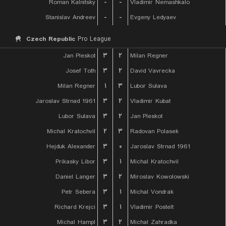
Roman Kalnitsky
-
-
Vladimir Nemashkalo
Stanislav Andreev
-
-
Evgeny Ledyaev
Czech Republic
Pro League
Jan Pleskot
۳
۲
Milan Regner
Josef Toth
۳
۲
David Vavrecka
Milan Regner
۱
۳
Lubor Sulava
Jaroslav Strnad 1961
۳
۲
Vladimir Kubat
Lubor Sulava
۳
۲
Jan Pleskot
Michal Kratochvil
۲
۳
Radovan Polasek
Hejduk Alexander
۳
۰
Jaroslav Strnad 1961
Prikasky Libor
۳
۱
Michal Kratochvil
Daniel Langer
۳
۲
Miroslav Kowolowski
Petr Sebera
۳
۱
Michal Vondrak
Richard Krejci
۳
۱
Vladimir Postelt
Michal Hampl
۳
۲
Michal Zahradka