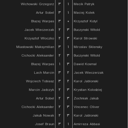
Wichowski Grzegorz
۳
۱
Mecik Patryk
Artur Sobel
۳
۱
Maciej Kolek
Blazej Warpas
۳
۰
Krzysztof Kotyl
Jacek Wieczerzak
۲
۳
Buczynski Witold
Krzysztof Wloczko
۲
۳
Karol Strowski
Miastowski Maksymilian
۳
۱
Miroslav Sklensky
Cichocki Aleksander
۲
۳
Buczynski Witold
Blazej Warpas
۱
۳
Dawid Kosmal
Lach Marcin
۳
۲
Jacek Wieczerzak
Wojciech Tobiasz
۳
۲
Karol Jablonski
Marcin Jadczyk
۲
۳
Krystian Kolodziej
Artur Sobel
۲
۳
Zochniak Jakub
Cichocki Aleksander
۲
۳
Vincenec Oliver
Jakub Nowak
۲
۳
Karol Jablonski
Josef Braun
۳
۱
Amirreza Abbasi