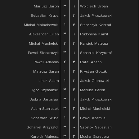
Mariusz Baron
۳
۱
Wojciech Urban
Sebastian Krupa
۰
۳
Jakub Pruszkowski
Michal Malachowski
۱
۳
Staszczyk Konrad
Aleksander Lilien
۳
۱
Rudomina Kamil
Michał Machelski
۲
۳
Karpiuk Mateusz
Pawel Slosarczyk
۳
۱
Schaniel Krzysztof
Pawel Adamus
۲
۳
Rafal Adach
Mateusz Baran
۱
۳
Krystian Gudzik
Linek Adam
۱
۳
Jakub Glanowski
Igor Szymanski
۳
۲
Mariusz Baron
Badura Jaroslaw
۳
۱
Jakub Pruszkowski
Adam Staniczek
۳
۲
Michał Machelski
Sebastian Krupa
۱
۳
Pawel Adamus
Schaniel Krzysztof
۳
۰
Szostok Sebastian
Karpiuk Mateusz
۳
۲
Mucha Grzegorz