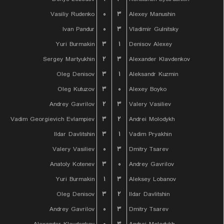
Vasiliy Rudenko
۰
۳
Alexey Manushin
Ivan Pandur
۰
۳
Vladimir Gulnitsky
Yuri Burmakin
۳
۱
Denisov Alexey
Sergey Martyukhin
۲
۳
Alexander Klavdenkov
Oleg Denisov
۳
۱
Aleksandr Kuzmin
Oleg Kutuzov
۳
۰
Alexey Boyko
Andrey Gavrilov
۲
۳
Valery Vasiliev
Vadim Georgievich Evlampiev
۳
۲
Andrei Molodykh
Ildar Davlitshin
۳
۱
Vadim Pryakhin
Valery Vasiliev
۰
۳
Dmitry Tsarev
Anatoly Kotenev
۳
۰
Andrey Gavrilov
Yuri Burmakin
۱
۳
Aleksey Lobanov
Oleg Denisov
۳
۲
Ildar Davlitshin
Andrey Gavrilov
۰
۳
Dmitry Tsarev