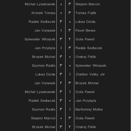
Michal Lysakowski
۰
۳
Stepien Marcin
Krenek Tomas
۰
۳
Tomas Fojtik
Radek Sedlacek
۳
۰
Lukas Dzida
Jan Vonasek
۱
۳
Pavel Benes
Sylwester Wloszek
۳
۲
Gola Pawel
Jan Przybyla
۱
۳
Radek Sedlacek
Brozek Michal
۳
۰
Ondrej Fiklik
Szymon Radlo
۳
۰
Sylwester Wloszek
Lukas Dzida
۳
۱
Dalibor Velky Jnr.
Jan Vonasek
۲
۳
Brozek Michal
Michal Lysakowski
۳
۱
Gola Pawel
Radek Sedlacek
۳
۰
Jan Przybyla
Szymon Radlo
۳
۱
Bartlomiej Molka
Stepien Marcin
۰
۳
Gola Pawel
Brozek Michal
۳
۲
Ondrej Fiklik