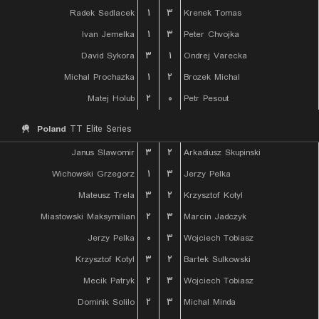
Radek Sedlacek
۱
۳
Krenek Tomas
Ivan Jemelka
۱
۳
Peter Chvojka
David Sykora
۳
۱
Ondrej Varecka
Michal Prochazka
۱
۲
Brozek Michal
Matej Holub
۲
۰
Petr Pesout
Poland
TT Elite Series
Janus Slawomir
۳
۲
Arkadiusz Skupinski
Wichowski Grzegorz
۱
۳
Jerzy Pelka
Mateusz Trela
۳
۲
Krzysztof Kotyl
Miastowski Maksymilian
۲
۳
Marcin Jadczyk
Jerzy Pelka
۰
۳
Wojciech Tobiasz
Krzysztof Kotyl
۳
۲
Bartek Sulkowski
Mecik Patryk
۲
۳
Wojciech Tobiasz
Dominik Solilo
۲
۳
Michal Minda