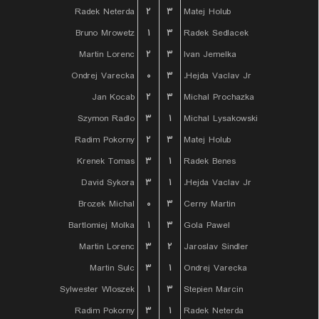
Radek Neterda
۲
۳
Matej Holub
Bruno Mrowetz
۱
۳
Radek Sedlacek
Martin Lorenc
۲
۳
Ivan Jemelka
Ondrej Varecka
۰
۳
Hejda Vaclav Jr.
Jan Kocab
۲
۳
Michal Prochazka
Szymon Radlo
۳
۱
Michal Lysakowski
Radim Pokorny
۲
۳
Matej Holub
Krenek Tomas
۳
۱
Radek Benes
David Sykora
۳
۱
Hejda Vaclav Jr.
Brozek Michal
۰
۳
Cerny Martin
Bartlomiej Molka
۱
۳
Gola Pawel
Martin Lorenc
۳
۲
Jaroslav Sindler
Martin Sulc
۳
۱
Ondrej Varecka
Sylwester Wloszek
۱
۳
Stepien Marcin
Radim Pokorny
۳
۱
Radek Neterda