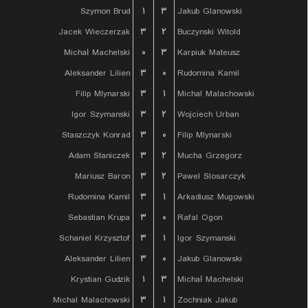
Szymon Brud
۱
۳
Jakub Glanowski
Jacek Wieczerzak
۳
۲
Buczynski Witold
Michał Machelski
۰
۳
Karpiuk Mateusz
Aleksander Lilien
۳
۰
Rudomina Kamil
Filip Mlynarski
۳
۱
Michal Malachowski
Igor Szymanski
۳
۲
Wojciech Urban
Staszczyk Konrad
۳
۰
Filip Mlynarski
Adam Staniczek
۳
۲
Mucha Grzegorz
Mariusz Baron
۳
۲
Pawel Slosarczyk
Rudomina Kamil
۳
۱
Arkadiusz Mugowski
Sebastian Krupa
۳
۰
Rafal Ogon
Schaniel Krzysztof
۳
۱
Igor Szymanski
Aleksander Lilien
۳
۰
Jakub Glanowski
Krystian Gudzik
۱
۳
Michał Machelski
Michal Malachowski
۳
۱
Zochniak Jakub