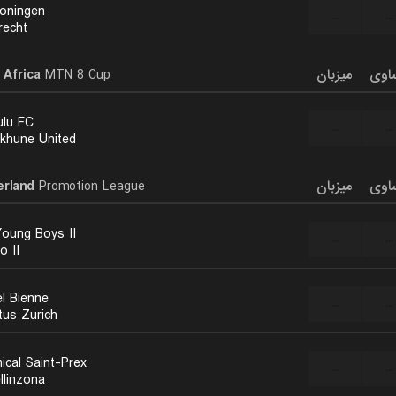
oningen
...
...
recht
 Africa
MTN 8 Cup
میزبان
اوی
lu FC
...
...
khune United
erland
Promotion League
میزبان
اوی
oung Boys II
...
...
o II
el Bienne
...
...
tus Zurich
ical Saint-Prex
...
...
llinzona