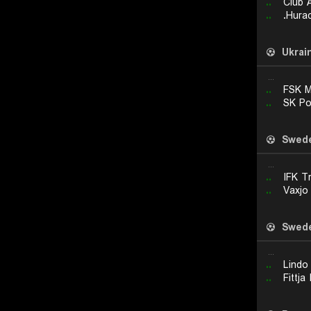
..
Club A
..
Hurac
Ukrai
...
..
FSK M
..
SK Po
Swed
...
..
IFK T
..
Vaxjo
Swed
...
..
Lindo
..
Fittja 