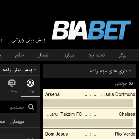
پیش بینی ورزشی
پ
پوکر
تخته نرد
بلیارد
انفجار
حکم
پ
پیش بینی زنده
بازی های مهم زنده
فوتبال
فوتبال
بسکتبال
Arsenal
..
:
..
Borussia Dortmund
...
...
...
Johor Darul Takzim FC
..
:
..
Chelsea
میهمان
مس
...
...
...
Bom Jesus
..
:
..
Rio Verde