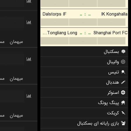
...
...
...
...
Dalstorps IF
..
:
..
IK Kongahalla
...
...
...
...
Chongqing Tongliang Long
..
:
..
Shanghai Port FC
...
...
...
میهمان
مس
بسکتبال
...
والیبال
تنیس
میهمان
مس
هندبال
اسنوکر
...
پینگ پونگ
کریکت
میهمان
مس
بازی رایانه ای بسکتبال