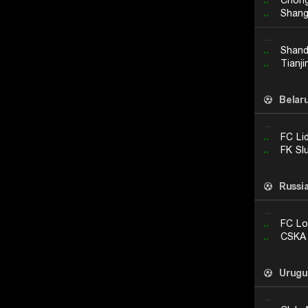
..
Chong
..
Shang
...
..
Shand
..
Tianji
Belar
...
..
FC Li
..
FK Sl
Russi
...
..
FC Lo
..
CSKA
Urugu
...