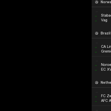
Norw
...
..
Stabae
..
Vag
Brazil
...
..
CA Li
..
Gremi
...
..
Noroe
..
EC XV
Nethe
...
..
FC Zw
..
AFC A
...