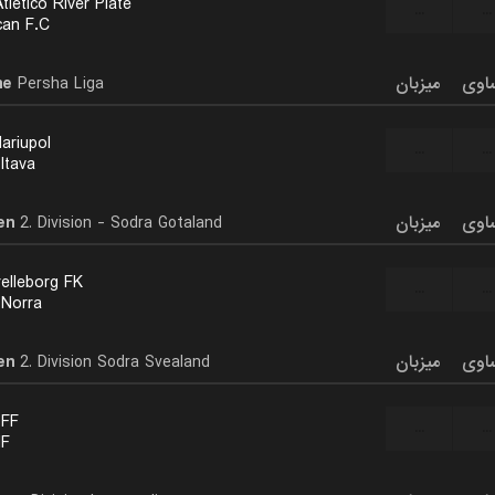
tletico River Plate
...
...
an F.C.
ne
Persha Liga
میزبان
اوی
ariupol
...
...
ltava
en
2. Division - Sodra Gotaland
میزبان
اوی
relleborg FK
...
...
 Norra
en
2. Division Sodra Svealand
میزبان
اوی
 FF
...
...
IF