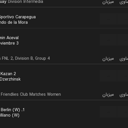
uay
Division Intermedia
میزبان
اوی
Sportivo Carapegua
...
...
ndo de la Mora
min Aceval
...
...
3 De Noviembre
a
FNL 2, Division B, Group 4
میزبان
اوی
 Kazan 2
...
...
 Dzerzhinsk
Friendlies Club Matches Women
میزبان
اوی
1. Union Berlin (W)
...
...
 Milano (W)