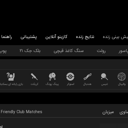
یش بینی زنده
نتایج زنده
کازینو آنلاین
پشتیبانی
راهنما
اسور
رولت
سنگ کاغذ قیچی
بلک جک ۲۱
پوپ
والیبال
تنیس
هندبال
اسنوکر
پینگ پونگ
کریکت
بازی رایانه ای بسکتبا
Friendly Club Matches
میزبان
اوی
al