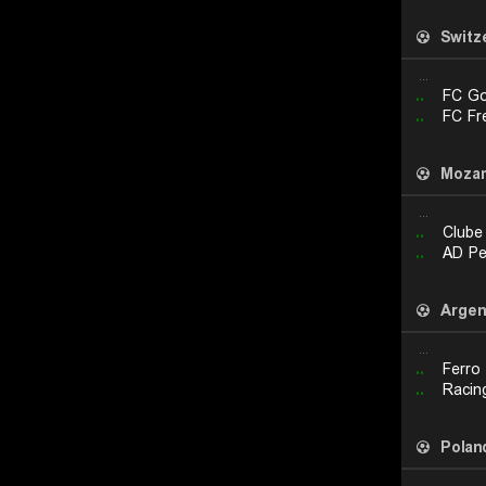
Switz
...
..
FC G
..
FC Fr
Moza
...
..
Clube
..
AD P
Argen
...
..
Ferro
..
Racin
Polan