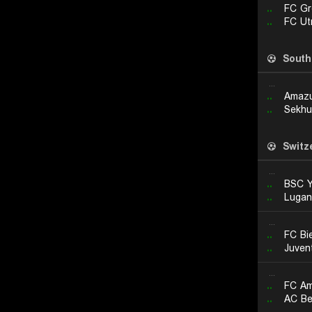
..
FC Gr
..
FC Ut
South
...
..
Amazu
..
Sekhu
Switz
...
..
BSC Y
..
Lugan
...
..
FC Bi
..
Juven
...
..
FC Am
..
AC Be