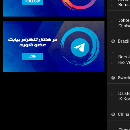
..
Borus
...
..
Johor
..
Chels
Brazil
...
..
Bom 
..
Rio V
Swed
...
..
Dalst
..
IK Ko
China
...