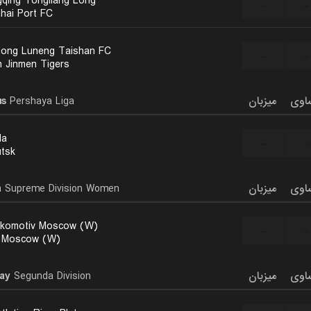
qing Tongliang Long
...
...
hai Port FC
ong Luneng Taishan FC
...
...
n Jinmen Tigers
us
Pershaya Liga
میزبان
اوی
da
...
...
utsk
a
Supreme Division Women
میزبان
اوی
komotiv Moscow (W)
...
...
 Moscow (W)
ay
Segunda Division
میزبان
اوی