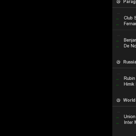
Parag
...
..
Club 
..
Ferna
...
..
Benja
..
Russi
...
..
Rubin
..
Himik
World
...
..
..
Inter